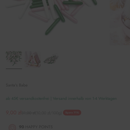
Santa's Babe
ab 45€ versandkostenfrei | Versand innerhalb von 1-4 Werktagen
Angebot
9,00 zł
Regulärer Preis
31,00 zł
(10,00 zł/100g)
Spare 71%
90
HAPPY POINTS