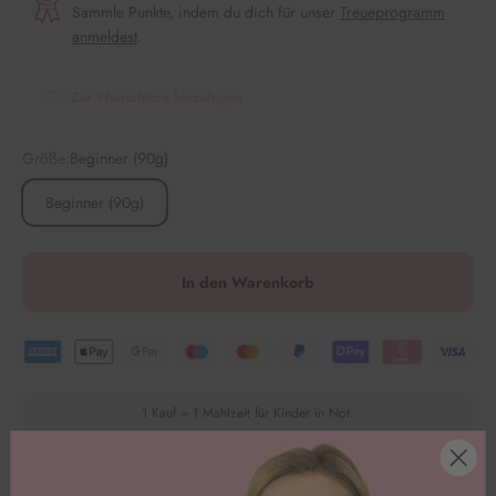
Sammle Punkte, indem du dich für unser
Treueprogramm
anmeldest
.
Zur Wunschliste hinzufügen
Größe:
Beginner (90g)
Beginner (90g)
In den Warenkorb
1 Kauf = 1 Mahlzeit für Kinder in Not.
Für alle, die ihre Weihnachtsbäckerei etwas pinker gestalten möchten