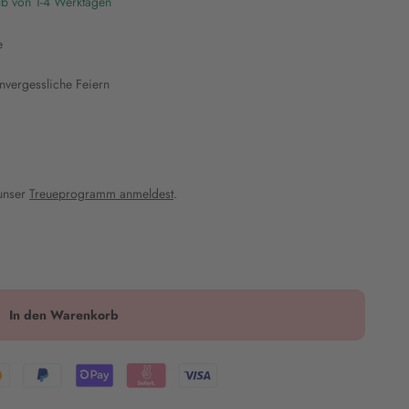
lb von 1-4 Werktagen
e
nvergessliche Feiern
 unser
Treueprogramm anmeldest
.
In den Warenkorb