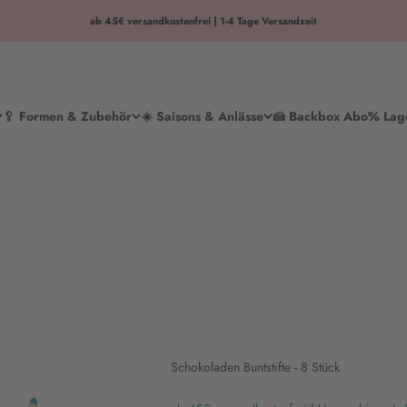
ab 45€ versandkostenfrei | 1-4 Tage Versandzeit
🥄 Formen & Zubehör
☀️ Saisons & Anlässe
🍰 Backbox Abo
% Lag
Schokoladen Buntstifte - 8 Stück