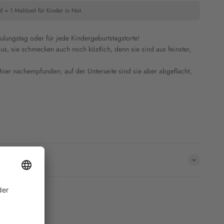
f = 1 Mahlzeit für Kinder in Not.
ulungstag oder für jede Kindergeburtstagstorte!
us, sie schmecken auch noch köstlich, denn sie sind aus feinster,
t hier nachempfunden; auf der Unterseite sind sie aber abgeflacht,