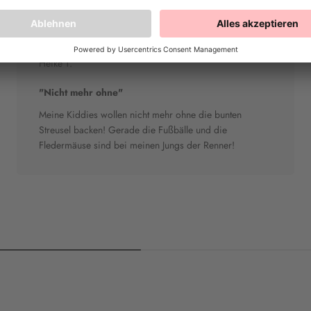
Heike T.
"Nicht mehr ohne"
Meine Kiddies wollen nicht mehr ohne die bunten
Streusel backen! Gerade die Fußbälle und die
Fledermäuse sind bei meinen Jungs der Renner!