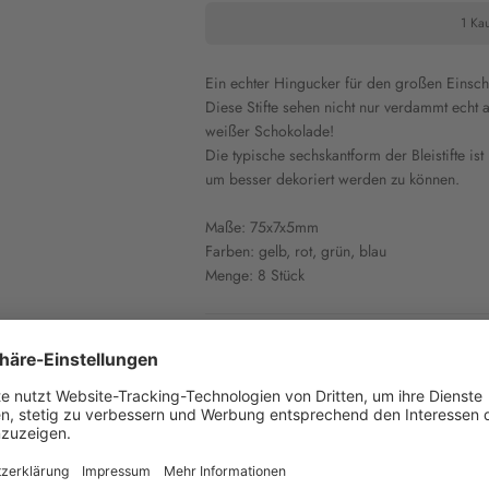
1 Kau
Ein echter Hingucker für den großen Einsch
Diese Stifte sehen nicht nur verdammt echt a
weißer Schokolade!
Die typische sechskantform der Bleistifte is
um besser dekoriert werden zu können.
Maße: 75x7x5mm
Farben: gelb, rot, grün, blau
Menge: 8 Stück
Inhaltsstoffe