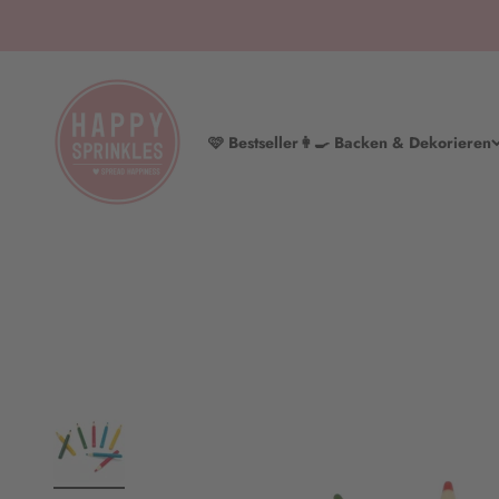
Zum Inhalt springen
HAPPY SPRINKLES | D2C
🩷 Bestseller
👩‍🍳 Backen & Dekorieren