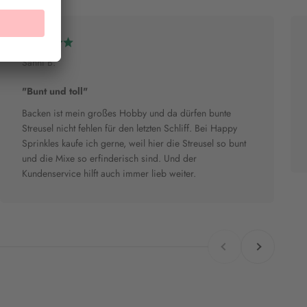
Sanni B.
"Bunt und toll"
Backen ist mein großes Hobby und da dürfen bunte
Streusel nicht fehlen für den letzten Schliff. Bei Happy
Sprinkles kaufe ich gerne, weil hier die Streusel so bunt
und die Mixe so erfinderisch sind. Und der
Kundenservice hilft auch immer lieb weiter.
Zurück
Vor