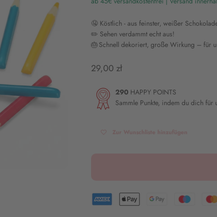
ab 45€ versandkostenfrei | Versand innerha
🤤 Köstlich - aus feinster, weißer Schokolad
✏️ Sehen verdammt echt aus!
🎂 Schnell dekoriert, große Wirkung – für u
Angebot
29,00 zł
290
HAPPY POINTS
Sammle Punkte, indem du dich für
Zur Wunschliste hinzufügen