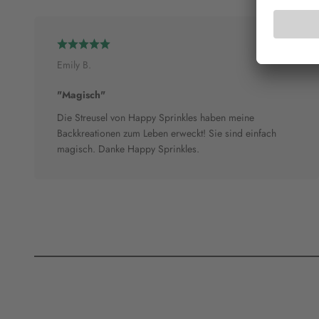
Emily B.
"Magisch"
Die Streusel von Happy Sprinkles haben meine
Backkreationen zum Leben erweckt! Sie sind einfach
magisch. Danke Happy Sprinkles.