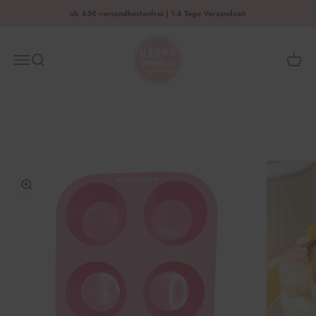
Zum Inhalt springen
ab 45€ versandkostenfrei | 1-4 Tage Versandzeit
HAPPY SPRINKLES | D2C
Menü
Suche
Waren
Bild vergrößern