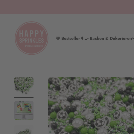
Zum Inhalt springen
HAPPY SPRINKLES | D2C
🩷 Bestseller
👩‍🍳 Backen & Dekorieren