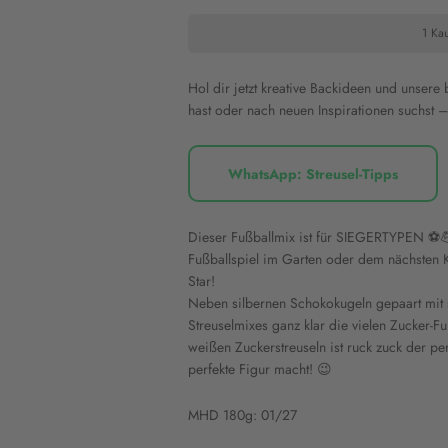
1 Kau
Hol dir jetzt kreative Backideen und unsere
hast oder nach neuen Inspirationen suchst – 
WhatsApp: Streusel-Tipps
Dieser Fußballmix ist für SIEGERTYPEN ⚽️
Fußballspiel im Garten oder dem nächsten K
Star!
Neben silbernen Schokokugeln gepaart mit 
Streuselmixes ganz klar die vielen Zucker-Fu
weißen Zuckerstreuseln ist ruck zuck der p
perfekte Figur macht! 😉
MHD 180g: 01/27