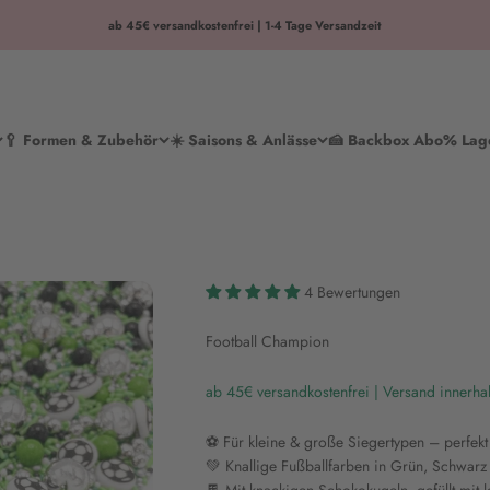
ab 45€ versandkostenfrei | 1-4 Tage Versandzeit
🥄 Formen & Zubehör
☀️ Saisons & Anlässe
🍰 Backbox Abo
% Lag
4 Bewertungen
Football Champion
ab 45€ versandkostenfrei | Versand innerha
⚽ Für kleine & große Siegertypen – perfekt
💚 Knallige Fußballfarben in Grün, Schwarz