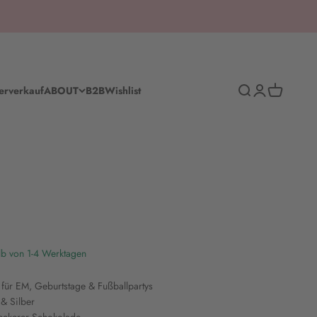
Suche
Anmelden
Warenkorb
erverkauf
ABOUT
B2B
Wishlist
lb von 1-4 Werktagen
 für EM, Geburtstage & Fußballpartys
 & Silber