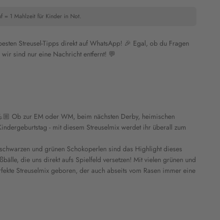
f = 1 Mahlzeit für Kinder in Not.
 besten Streusel-Tipps direkt auf WhatsApp! 🎉 Egal, ob du Fragen
wir sind nur eine Nachricht entfernt! 💬
💪🏼 Ob zur EM oder WM, beim nächsten Derby, heimischen
indergeburtstag - mit diesem Streuselmix werdet ihr überall zum
schwarzen und grünen Schokoperlen sind das Highlight dieses
ßbälle, die uns direkt aufs Spielfeld versetzen! Mit vielen grünen und
erfekte Streuselmix geboren, der auch abseits vom Rasen immer eine