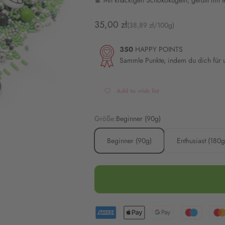
🍫 Mit knackigen Schokokugeln, gefüllt mit 
Angebot
35,00 zł
(38,89 zł/100g)
350
HAPPY POINTS
Sammle Punkte, indem du dich für
Add to wish list
Größe:
Beginner (90g)
Beginner (90g)
Enthusiast (180g