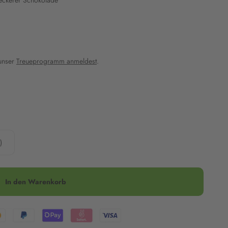
leckerer Schokolade
 unser
Treueprogramm anmeldest
.
)
In den Warenkorb