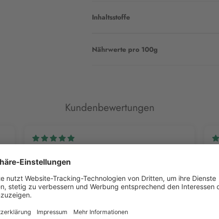
Inhaltsstoffe
Nährwerte pro 100g
Kundenbewertungen
Pia M.
Di
Super lecker und super cooler Look!
M
Die Streusel kamen bei unserem kleinen Fußballfan
Ei
super an! Tolles Produkt!