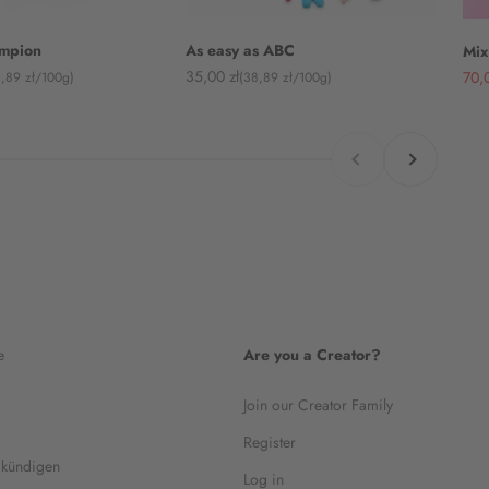
ampion
As easy as ABC
Mix
Angebot
Ang
35,00 zł
70,0
8,89 zł/100g)
(38,89 zł/100g)
Zurück
Vor
e
Are you a Creator?
Join our Creator Family
Register
 kündigen
Log in