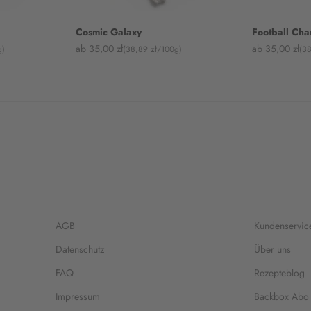
Cosmic Galaxy
Football Ch
Angebot
Angebot
ab 35,00 zł
ab 35,00 zł
g)
(38,89 zł/100g)
(3
AGB
Kundenservic
Datenschutz
Über uns
FAQ
Rezepteblog
Impressum
Backbox Abo