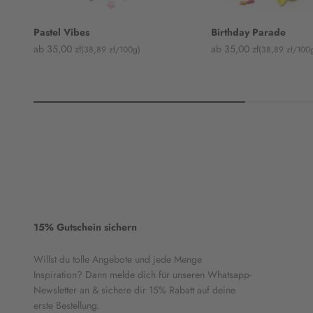
Pastel Vibes
Birthday Parade
Angebot
Angebot
ab 35,00 zł
ab 35,00 zł
(38,89 zł/100g)
(38,89 zł/100
15% Gutschein sichern
Willst du tolle Angebote und jede Menge
Inspiration? Dann melde dich für unseren Whatsapp-
Newsletter an & sichere dir 15% Rabatt auf deine
erste Bestellung.