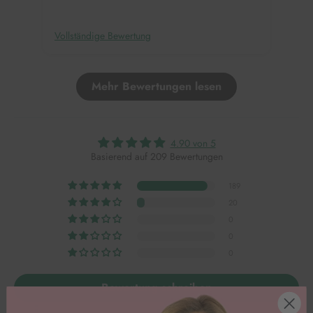
Vollständige Bewertung
Voll
Mehr Bewertungen lesen
4.90 von 5
Basierend auf 209 Bewertungen
189
20
0
0
0
Bewertung schreiben