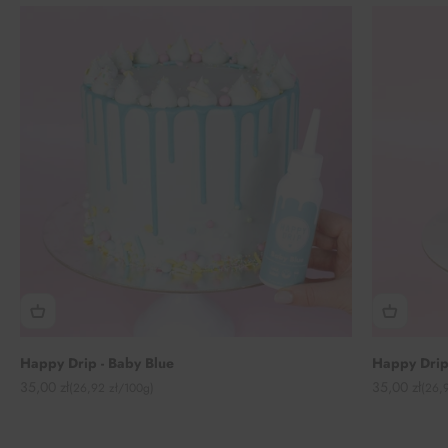
Happy Drip - Baby Blue
Happy Drip
Angebot
Angebot
35,00 zł
35,00 zł
(26,92 zł/100g)
(26,