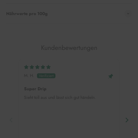
Nährwerte pro 100g
Kundenbewertungen
M. H.
Mei
Super Drip
Hap
Sieht toll aus und lässt sich gut händeln.
Supe
mehr
eink
Deko