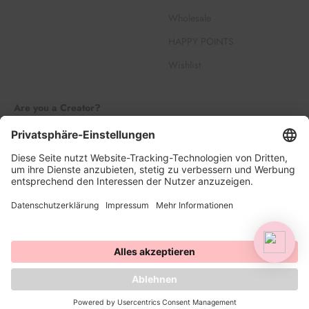
Wholesale
HAPPY POINTS
Wishlist
Are you a Creator?
Join our Creator Family
Register
Log in