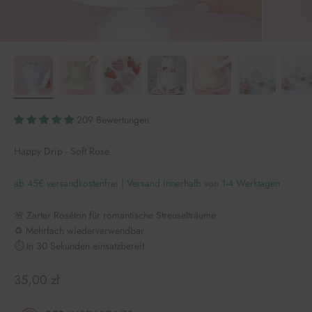
209 Bewertungen
Happy Drip - Soft Rose
ab 45€ versandkostenfrei | Versand innerhalb von 1-4 Werktagen
🌸 Zarter Roséton für romantische Streuselträume
♻️ Mehrfach wiederverwendbar
⏱️ In 30 Sekunden einsatzbereit
Angebot
35,00 zł