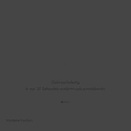
Gebrauchsfertig
In nur 30 Sekunden erwärmt und einsatzbereit.
Gehe zu Element 1
Gehe zu Element 2
Gehe zu Element 3
Gehe zu Element 4
Gehe zu Element 5
Weitere Farben