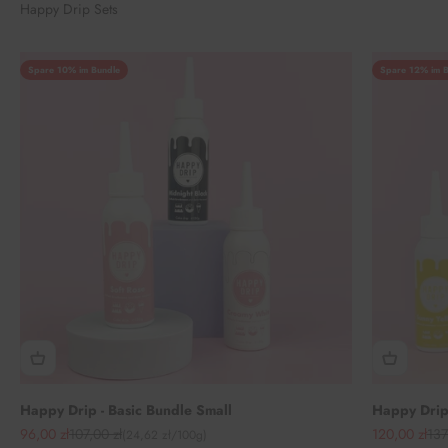
Happy Drip Sets
Spare 10% im Bundle
Spare 12% im B
Happy Drip - Basic Bundle Small
Happy Drip 
Angebot
Regulärer Preis
Angebot
Reg
96,00 zł
107,00 zł
120,00 zł
137
(24,62 zł/100g)