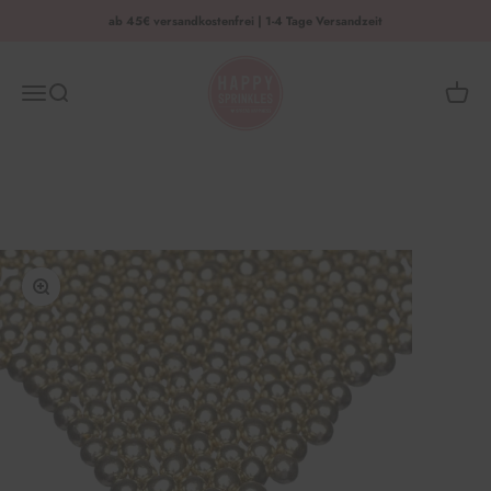
Zum Inhalt springen
ab 45€ versandkostenfrei | 1-4 Tage Versandzeit
HAPPY SPRINKLES | D2C
Menü
Suche
Waren
Bild vergrößern