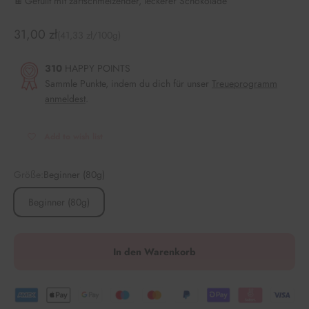
🍫 Gefüllt mit zartschmelzender, leckerer Schokolade
Angebot
31,00 zł
(41,33 zł/100g)
310
HAPPY POINTS
Sammle Punkte, indem du dich für unser
Treueprogramm
anmeldest
.
Add to wish list
Größe:
Beginner (80g)
Beginner (80g)
In den Warenkorb