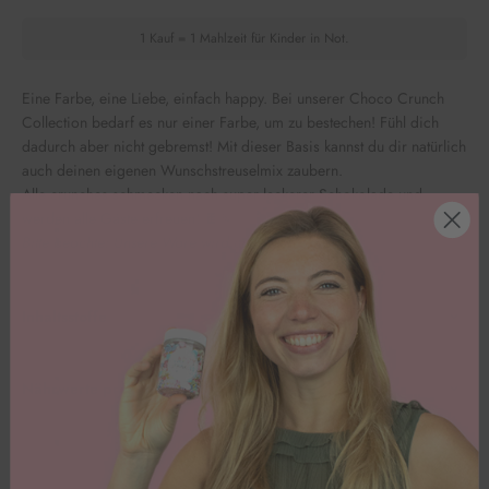
1 Kauf = 1 Mahlzeit für Kinder in Not.
Eine Farbe, eine Liebe, einfach happy. Bei unserer Choco Crunch
Collection bedarf es nur einer Farbe, um zu bestechen! Fühl dich
dadurch aber nicht gebremst! Mit dieser Basis kannst du dir natürlich
auch deinen eigenen Wunschstreuselmix zaubern.
Alle crunches schmecken nach super leckerer Schokolade und
werden alle Gäste erfreuen!
🍫🍡
Bitte beachte: Unsere Ware wird ungekühlt versendet.
Inhaltsstoffe
Nährwerte pro 100g