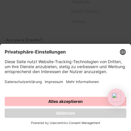
Wholesale
HAPPY POINTS
Wishlist
Are you a Creator?
Join our Creator Family
Register
Log in