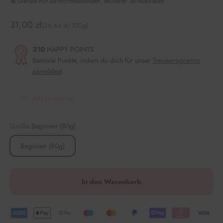
🍫 Gefüllt mit zartschmelzender, leckerer Schokolade
Angebot
31,00 zł
(34,44 zł/100g)
310
HAPPY POINTS
Sammle Punkte, indem du dich für unser
Treueprogramm
anmeldest
.
Add to wish list
Größe:
Beginner (80g)
Beginner (80g)
In den Warenkorb