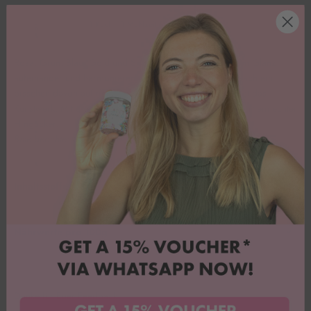
1 Kauf = 1 Mahlzeit für Kinder in Not.
Rosa, Grün, Blau, Gold und Silber treffen in metallischem Glanz
aufeinander und harmonieren im Ensemble perfekt. Einfach ein
bisschen davon auf dein Backwerk Streuseln und fertig ist das
Kunstwerk. Mit diesen Streuseln wird deine Torte garantiert ein echter
Hingucker.
Bitte beachte: Unsere Ware wird ungekühlt versendet.
Inhaltsstoffe
Nährwerte pro 100g
Danke für Euer Feedback!