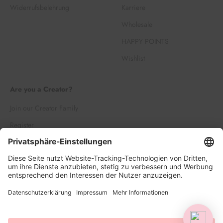
Widerrufsbelehrung
Karriere
Wholesale
HAPPY POINTS
Wishlist
Are you a Creator?
Join our Creator Family
Register
Log in