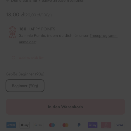
💛 Deine Basis für kreative Streuselkreationen
Angebot
18,00 zł
(20,00 zł/100g)
180
HAPPY POINTS
Sammle Punkte, indem du dich für unser
Treueprogramm
anmeldest
.
Add to wish list
Größe:
Beginner (90g)
Beginner (90g)
In den Warenkorb