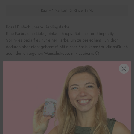
1 Kauf = 1 Mahlzeit für Kinder in Not.
Rosa! Einfach unsere Lieblingsfarbe!
Eine Farbe, eine Liebe, einfach happy. Bei unseren Simplicity
Sprinkles bedarf es nur einer Farbe, um zu bestechen! Fühl dich
dadurch aber nicht gebremst! Mit dieser Basis kannst du dir natürlich
auch deinen eigenen Wunschstreuselmix zaubern. 💞
Inhaltsstoffe
Nährwerte pro 100g
Kundenbewertungen