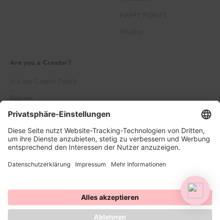
HAPPY POINTS
Wishlist
Are you a Creator?
Join our Creator Family
Register
Log in
© 2026, HAPPY SPRINKLES | D2C. Powered by Shopify