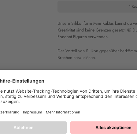
1 Kau
Unsere Silikonform Mini Kaktus kannst du vie
Kreativität sind keine Grenzen gesetzt! 🤩 
Fondant Figuren verwenden.
Der Vorteil von Silikon gegenüber herkömm
Brechen herauslösen.
Heike T.