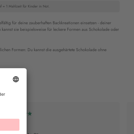
f = 1 Mahlzeit für Kinder in Not.
lfältig für deine zauberhaften Backkreationen einsetzen - deiner
Du kannst sie beispielsweise für leckere Formen aus Schokolade oder
lichen Formen: Du kannst die ausgehärtete Schokolade ohne
Sanni B.