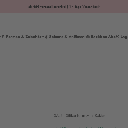
ab 45€ versandkostenfrei | 1-4 Tage Versandzeit
🥄 Formen & Zubehör
☀️ Saisons & Anlässe
🍰 Backbox Abo
% Lag
SALE - Silikonform Mini Kaktus