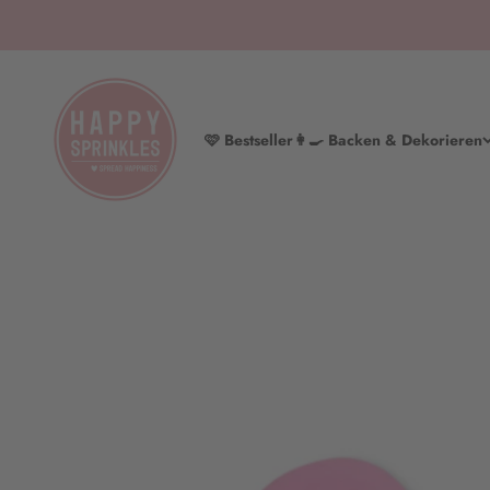
Zum Inhalt springen
HAPPY SPRINKLES | D2C
🩷 Bestseller
👩‍🍳 Backen & Dekorieren