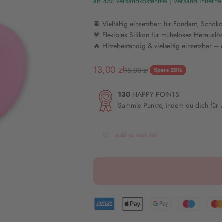
ab 45€ versandkostenfrei | Versand innerha
🍫 Vielfältig einsetzbar: für Fondant, Schok
💗 Flexibles Silikon für müheloses Herausl
🔥 Hitzebeständig & vielseitig einsetzbar –
Angebot
13,00 zł
Regulärer Preis
18,00 zł
Spare 28%
130
HAPPY POINTS
Sammle Punkte, indem du dich für
Add to wish list