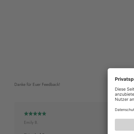
Danke für Euer Feedback!
Emily B.