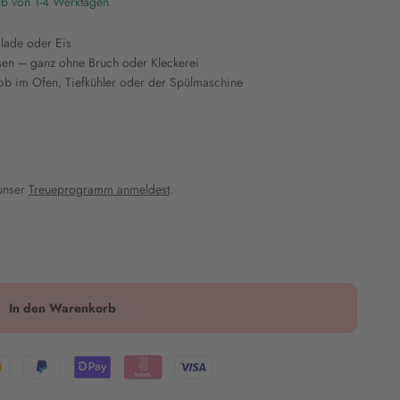
lb von 1-4 Werktagen
olade oder Eis
ösen – ganz ohne Bruch oder Kleckerei
 ob im Ofen, Tiefkühler oder der Spülmaschine
 unser
Treueprogramm anmeldest
.
In den Warenkorb