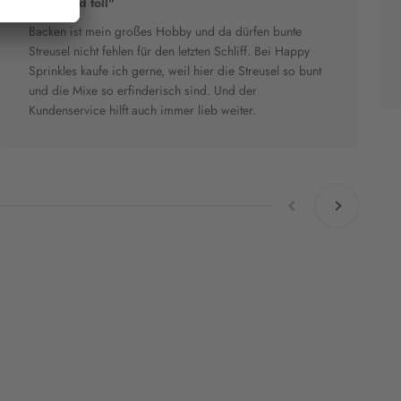
"Bunt und toll"
Backen ist mein großes Hobby und da dürfen bunte
Streusel nicht fehlen für den letzten Schliff. Bei Happy
Sprinkles kaufe ich gerne, weil hier die Streusel so bunt
und die Mixe so erfinderisch sind. Und der
Kundenservice hilft auch immer lieb weiter.
Zurück
Vor