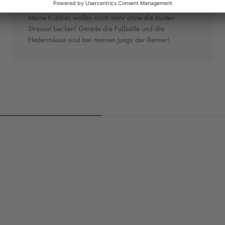
"Nicht mehr ohne"
Meine Kiddies wollen nicht mehr ohne die bunten
Streusel backen! Gerade die Fußbälle und die
Fledermäuse sind bei meinen Jungs der Renner!