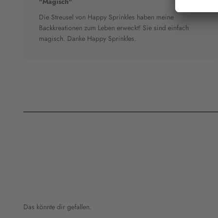
"Magisch"
Die Streusel von Happy Sprinkles haben meine
Backkreationen zum Leben erweckt! Sie sind einfach
magisch. Danke Happy Sprinkles.
Das könnte dir gefallen.