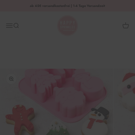
Zum Inhalt springen
ab 45€ versandkostenfrei | 1-4 Tage Versandzeit
HAPPY SPRINKLES | D2C
Menü
Suche
Waren
Bild vergrößern