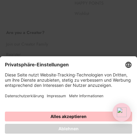
HAPPY POINTS
Wishlist
Are you a Creator?
Join our Creator Family
Register
Log in
© 2026, HAPPY SPRINKLES | D2C. Powered by Shopify