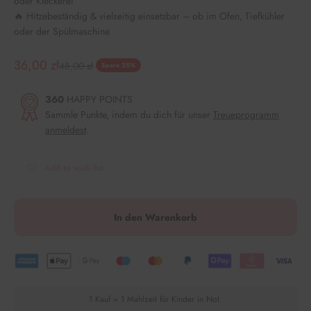
oder Kleckerei
🔥 Hitzebeständig & vielseitig einsetzbar – ob im Ofen, Tiefkühler
oder der Spülmaschine
Angebot
36,00 zł
Regulärer Preis
48,00 zł
Spare 25%
360
HAPPY POINTS
Sammle Punkte, indem du dich für unser
Treueprogramm
anmeldest
.
Add to wish list
In den Warenkorb
1 Kauf = 1 Mahlzeit für Kinder in Not.