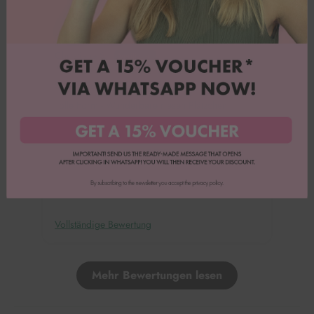
Christiane S.
Silikonform XMas
Tolle Form - Wunderbare riesen Plätzchen
Vollständige Bewertung
Mehr Bewertungen lesen