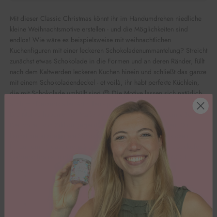
Mit dieser Classic Christmas könnt ihr im Handumdrehen niedliche
kleine Weihnachtsmotive erstellen - und die Möglichkeiten sind
endlos! Wie wäre es beispielsweise mit weihnachtlichen
Kuchenfiguren mit einer leckeren Schokoladenummantelung? Streicht
zunächst etwas Schokolade in die Formen und an deren Ränder, füllt
nach dem Kaltwerden leckeren Kuchen hinein und schließt das ganze
mit einem Schokoladendeckel - et voilà, ihr habt perfekte Küchlein,
die mit Schokolade umhüllt sind.😍 Die Motive lassen sich natürlich
auch mit Desserts aller Art füllen - probiert es aus!
Die Motive haben einen Maße von ca. 8,5 - 9cm x 6-7,5cm x 3cm.
Der Vorteil von Silikon gegenüber herkömmlichen Formen: Du
kannst die ausgehärtete Schokolade ohne Brechen herauslösen.
Hinzu kommt, dass diese Silikonform sogar Mikrowellen-, Backofen-,
Gefrierschrank-, und Spülmaschinenfest ist! (-40°C bis 220°C).
Kundenbewertungen