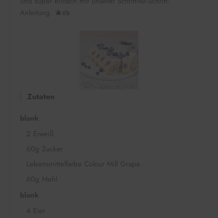
und super einfach mit unserer Schritt-für-Schritt-
Anleitung. 🫐🍰
Zutaten
blank
2 Eiweiß
60g Zucker
Lebensmittelfarbe Colour Mill Grape
60g Mehl
blank
4 Eier