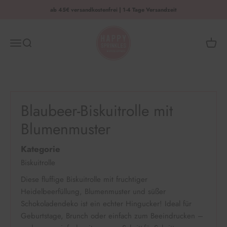
Zum Inhalt springen
ab 45€ versandkostenfrei | 1-4 Tage Versandzeit
HAPPY SPRINKLES | D2C
Menü
Suche
Waren
Blaubeer-Biskuitrolle mit
Blumenmuster
Kategorie
Biskuitrolle
Diese fluffige Biskuitrolle mit fruchtiger
Heidelbeerfüllung, Blumenmuster und süßer
Schokoladendeko ist ein echter Hingucker! Ideal für
Geburtstage, Brunch oder einfach zum Beeindrucken –