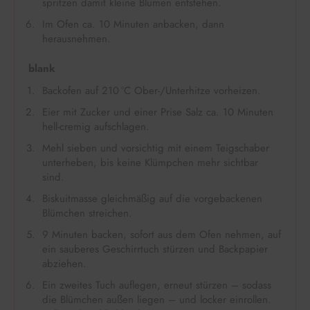
spritzen damit kleine Blumen entstehen.
Im Ofen ca. 10 Minuten anbacken, dann
herausnehmen.
blank
Backofen auf 210 °C Ober-/Unterhitze vorheizen.
Eier mit Zucker und einer Prise Salz ca. 10 Minuten
hell-cremig aufschlagen.
Mehl sieben und vorsichtig mit einem Teigschaber
unterheben, bis keine Klümpchen mehr sichtbar
sind.
Biskuitmasse gleichmäßig auf die vorgebackenen
Blümchen streichen.
9 Minuten backen, sofort aus dem Ofen nehmen, auf
ein sauberes Geschirrtuch stürzen und Backpapier
abziehen.
Ein zweites Tuch auflegen, erneut stürzen – sodass
die Blümchen außen liegen – und locker einrollen.