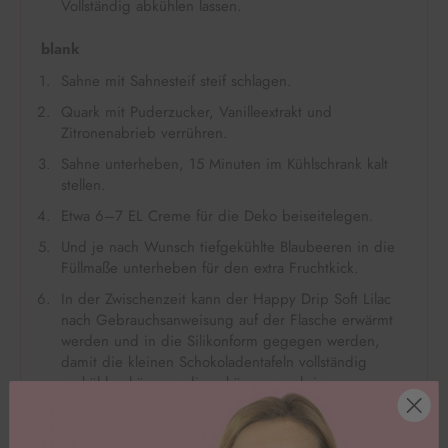
Vollständig abkühlen lassen.
blank
Sahne mit Sahnesteif steif schlagen.
Quark mit Puderzucker, Vanilleextrakt und
Zitronenabrieb verrühren.
Sahne unterheben, 15 Minuten im Kühlschrank kalt
stellen.
Etwa 6–7 EL Creme für die Deko beiseitelegen.
Und je nach Wunsch tiefgekühlte Blaubeeren in die
Füllmaße unterheben für den extra Fruchtkick.
In der Zwischenzeit kann der Happy Drip Soft Lilac
nach Gebrauchsanweisung auf der Flasche erwärmt
werden und in die Silikonform gegegen werden,
damit die kleinen Schokoladentafeln vollständig
auskühlen können, diese können auch ins
Gefrierfach gelegt werden.
blank