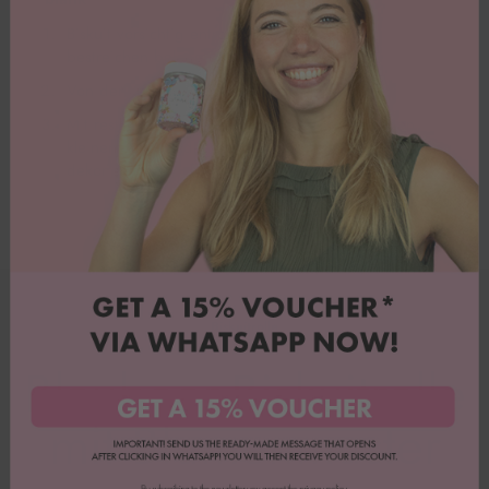
Biskuit vorsichtig entrollen, mit der Creme
bestreichen belegen.
Von der kurzen Seite her aufrollen.
Mit restlicher Creme, frischen Heidelbeeren, den
kleinen Schokoladentafeln und Happy Sprinkles
dekorieren. 💙
Biskuitrolle
Blaubeer-Biskuitrolle
mit Blumenmuster