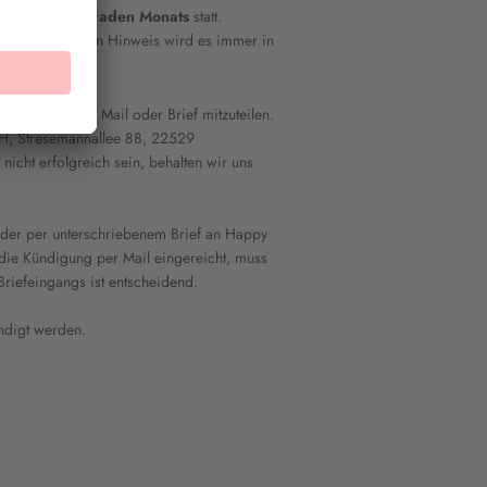
5. eines ungeraden Monats
statt.
n entsprechenden Hinweis wird es immer in
en ist uns per Mail oder Brief mitzuteilen.
 Stresemannallee 88, 22529
nicht erfolgreich sein, behalten wir uns
eder per unterschriebenem Brief an Happy
ie Kündigung per Mail eingereicht, muss
iefeingangs ist entscheidend.
ndigt werden.