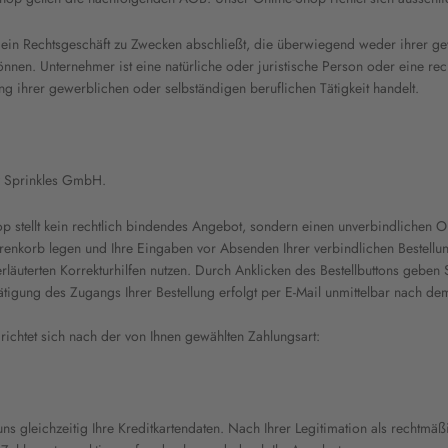
e ein Rechtsgeschäft zu Zwecken abschließt, die überwiegend weder ihrer g
nnen. Unternehmer ist eine natürliche oder juristische Person oder eine rec
g ihrer gewerblichen oder selbständigen beruflichen Tätigkeit handelt.
y Sprinkles GmbH.
p stellt kein rechtlich bindendes Angebot, sondern einen unverbindlichen O
enkorb legen und Ihre Eingaben vor Absenden Ihrer verbindlichen Bestellun
rläuterten Korrekturhilfen nutzen. Durch Anklicken des Bestellbuttons geben 
tigung des Zugangs Ihrer Bestellung erfolgt per E-Mail unmittelbar nach de
ichtet sich nach der von Ihnen gewählten Zahlungsart:
ns gleichzeitig Ihre Kreditkartendaten. Nach Ihrer Legitimation als rechtmäß