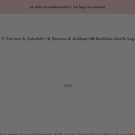
ab 45€ versandkostenfrei | 1-4 Tage Versandzeit
🥄 Formen & Zubehör
☀️ Saisons & Anlässe
🍰 Backbox Abo
% Lag
AGB
Shop gelten die nachfolgenden AGB. Unser Online-Shop richtet sich ausschli