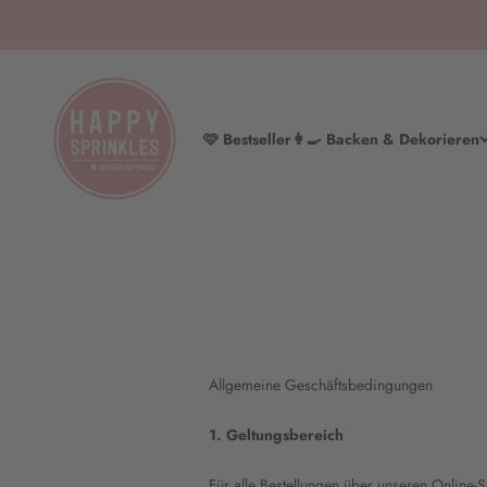
Zum Inhalt springen
HAPPY SPRINKLES | D2C
🩷 Bestseller
👩‍🍳 Backen & Dekorieren
Allgemeine Geschäftsbedingungen
1. Geltungsbereich
Für alle Bestellungen über unseren Online-