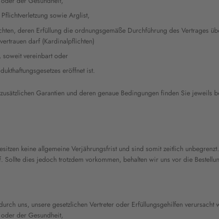
 oder der Gesundheit,
Pflichtverletzung sowie Arglist,
lichten, deren Erfüllung die ordnungsgemäße Durchführung des Vertrages üb
ertrauen darf (Kardinalpflichten)
 soweit vereinbart oder
kthaftungsgesetzes eröffnet ist.
 zusätzlichen Garantien und deren genaue Bedingungen finden Sie jeweils 
itzen keine allgemeine Verjährungsfrist und sind somit zeitlich unbegrenzt.
Sollte dies jedoch trotzdem vorkommen, behalten wir uns vor die Bestellun
rch uns, unsere gesetzlichen Vertreter oder Erfüllungsgehilfen verursacht w
 oder der Gesundheit,