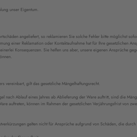
hlung unser Eigentum.
tschäden angeliefert, so reklamieren Sie solche Fehler bitte möglichst sofo
äumung einer Reklamation oder Kontaktaufnahme hat für Ihre gesetzlichen A
keinerlei Konsequenzen. Sie helfen uns aber, unsere eigenen Ansprüche ge
können.
s vereinbart, gilt das gesetzliche Mängelhaftungsrecht.
el nach Ablauf eines Jahres ab Ablieferung der Ware auftritt, sind die Mä
Ware auftreten, können im Rahmen der gesetzlichen Verjährungsfrist von zw
tverkürzungen gelten nicht für Ansprüche aufgrund von Schäden, die durch u