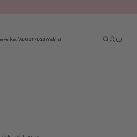
Suche
Anmelden
Warenkorb
erverkauf
ABOUT
B2B
Wishlist
eßlich an Verbraucher.