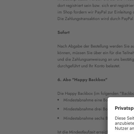
dort registriert sein bzw. sich erst regis
im Shop fordern wir PayPal zur Einleitung 
Die Zahlungstransaktion wird durch PayPal
Sofort
Nach Abgabe der Bestellung werden Sie au
können, müssen Sie über ein für die Teilna
und die Zahlungsanweisung an uns bestätig
durchgeführt und Ihr Konto belastet.
6. Abo "Happy Backbox"
Die Happy Backbox (im folgenden "Backbox
Mindestabnahme eine Box (Schnupper 
Mindestabnahme drei Boxen in Folge (E
Mindestabnahme sechs Boxen in Folge 
Ist die Mindestlaufzeit erreicht, verlänge