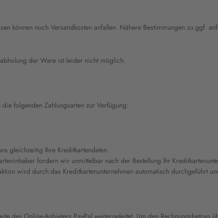
sen können noch Versandkosten anfallen. Nähere Bestimmungen zu ggf. anfa
abholung der Ware ist leider nicht möglich.
h die folgenden Zahlungsarten zur Verfügung:
ns gleichzeitig Ihre Kreditkartendaten.
rteninhaber fordern wir unmittelbar nach der Bestellung Ihr Kreditkartenunt
aktion wird durch das Kreditkartenunternehmen automatisch durchgeführt und 
eite des Online-Anbieters PayPal weitergeleitet. Um den Rechnungsbetrag ü