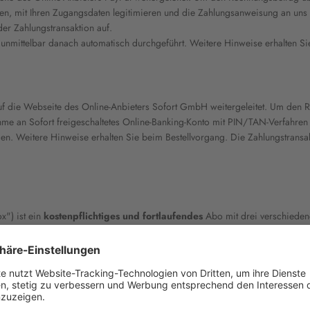
trieren, mit Ihren Zugangsdaten legitimieren und die Zahlungsanweisung an un
der Zahlungstransaktion auf.
 unmittelbar danach automatisch durchgeführt. Weitere Hinweise erhalten Si
f die Webseite des Online-Anbieters Sofort GmbH weitergeleitet. Um den R
hme an Sofort freigeschaltetes Online-Banking-Konto mit PIN/TAN-Verfahren 
en. Weitere Hinweise erhalten Sie beim Bestellvorgang. Die Zahlungstransak
") ist ein
kostenpflichtiges und fortlaufendes
Abo mit drei verschiedene
Abo)
nthusiast Abo)
(Baking Lover Abo)
rt sich das Abo immer wieder um eine weitere Backbox, bis die Kündigung ein