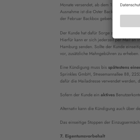
Monate versendet, ab dem 1. eines jeden 
Ausnahme ist die Oster
Backbox
, hier var
der Februar Backbox geben.
Der Kunde hat dafür Sorge zu tragen, dass d
Hierfür kann er sich jederzeit per Mail a
Hamburg
senden. Sollte der Kunde einseiti
vor, zusätzliche Mahngebühren zu erheben.
Eine Kündigung muss bis
spätestens
eine
Sprinkles GmbH, Stresemannallee 88, 225
dafür die Mailadresse verwendet werden, 
Sofern der Kunde ein
aktives
Benutzerkont
Alternativ kann die Kündigung auch über d
Das einseitige Stoppen der Einzugsermächt
7. Eigentumsvorbehalt