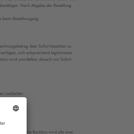
s bestätigen. Nach Abgabe der Bestellung
e beim Bestellvorgang.
echnungsbetrag über Sofort bezahlen zu
verfügen, sich entsprechend legitimieren
tion wird unmittelbar danach von Sofort
n Laufzeiten:
gereicht wird. Die Backbox wird alle zwei