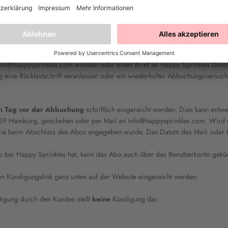
geraden Monats. Die
Abbuchung
für die Backbox findet
automatisch am 2
iiert das Abbuchungs- und Versanddatum, je nachdem wie Ostern liegt. Eine
ie Zahlungs- und Adressdaten stets aktuell sind. Die Änderung der Adressdat
n info@happysprinkles.com wenden oder einen Brief an Happy Sprinkles
GmbH,
g eine Rücklastschrift veranlassen oder ein wiederholter Abbuchungsversuch 
n Tag vor der Abbuchung
schriftlich eingereicht werden. Dies kann entw
29 Hamburg, geschehen oder per Mail an info@happysprinkles.com. Wird d
die beim Abschluss des Abos angegeben wurde. Das Datum des Mail- oder Br
o bei Happy Sprinkles hat, kann das Abo auch über das Benutzerkonto gekü
en Kündigungslink ganz unten auf der Website eingereicht werden.
igung durch den Kunden stellt
keine
Kündigung dar.