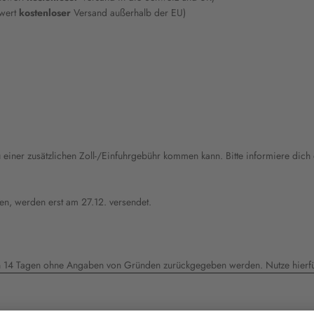
swert
kostenloser
Versand außerhalb der EU)
u einer zusätzlichen Zoll-/Einfuhrgebühr kommen kann. Bitte informiere dic
en, werden erst am 27.12. versendet.
n 14 Tagen ohne Angaben von Gründen zurückgegeben werden. Nutze hierfü