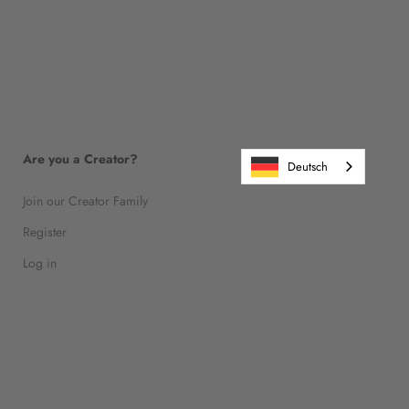
Are you a Creator?
Deutsch
Join our Creator Family
Register
Log in