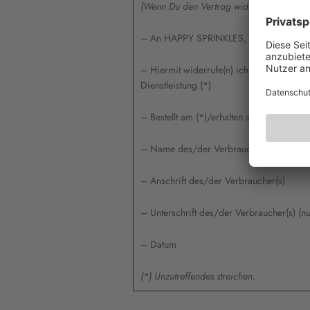
(Wenn Du den Vertrag widerrufen willst, d
– An HAPPY SPRINKLES, Siemensstr. 24,
– Hiermit widerrufe(n) ich/wir (*) den 
Dienstleistung (*)
– Bestellt am (*)/erhalten am (*)
– Name des/der Verbraucher(s)
– Anschrift des/der Verbraucher(s)
– Unterschrift des/der Verbraucher(s) (nu
– Datum
(*) Unzutreffendes streichen.