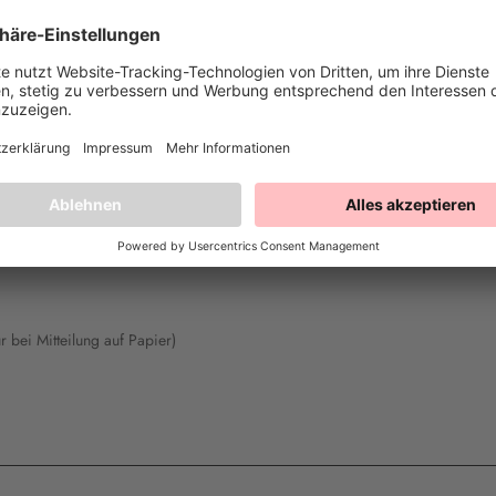
ann fülle bitte dieses Formular aus und sende es zurück.)
 49770 Herzlake, info@happysprinkles.com, Deutschland
von mir/uns (*) abgeschlossenen Vertrag über den Kauf der folgenden Waren
r bei Mitteilung auf Papier)