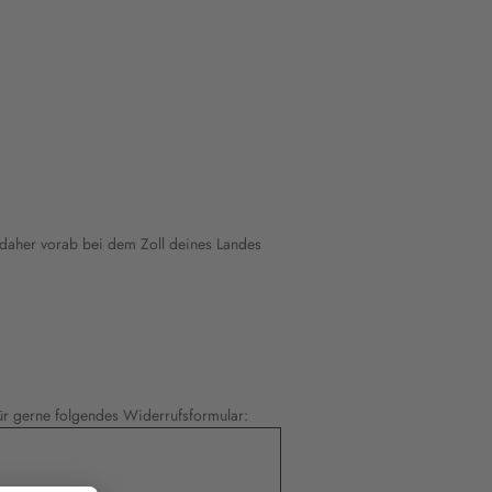
h daher vorab bei dem Zoll deines Landes
r gerne folgendes Widerrufsformular: