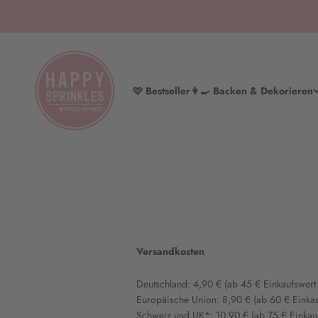
Zum Inhalt springen
HAPPY SPRINKLES | D2C
🩷 Bestseller
👩‍🍳 Backen & Dekorieren
Versandkosten
Deutschland: 4,90 € (ab 45 € Einkaufswert
Europäische Union: 8,90 € (ab 60 € Einka
Schweiz und UK*: 10,90 € (ab 75 € Einkau