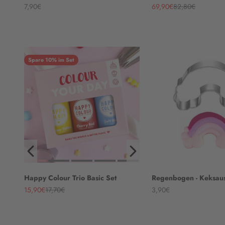
Angebot
Angebot
Regulärer Preis
7,90€
69,90€
82,80€
Spare 10% im Set
Happy Colour Trio Basic Set
Regenbogen - Keksaus
Angebot
Regulärer Preis
Angebot
15,90€
17,70€
3,90€