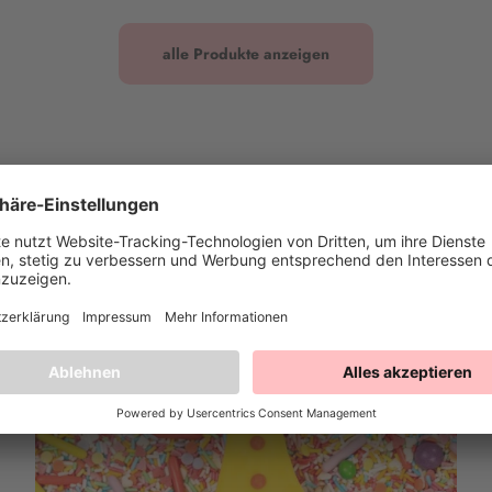
alle Produkte anzeigen
Unsere passenden Rezepte für bunte Backkreationen 🏳️‍🌈
es Sommerfest, ein gemeinsames Back-Wochenende mit deinen Liebsten ode
und Vielfalt zu setzen – hier findest du farbenfrohe Rezepte mit jeder Meng