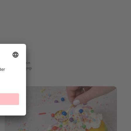
r einfach, um ein
e Backliebe! 💛💜💚