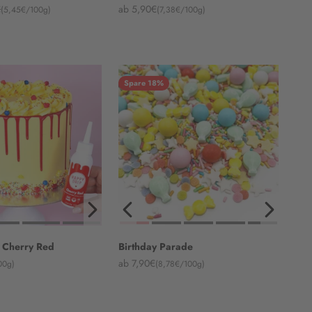
rer Preis
Angebot
€
ab 5,90€
(5,45€/100g)
(7,38€/100g)
Spare 18%
- Cherry Red
Birthday Parade
Angebot
ab 7,90€
00g)
(8,78€/100g)