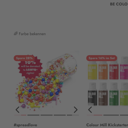
BE COLO
🌈 Farbe bekennen
Spare 28%
Spare 16% im Set
#spreadlove
Colour Mill Kickstarte