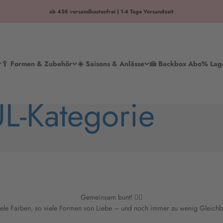
ab 45€ versandkostenfrei | 1-4 Tage Versandzeit
🥄 Formen & Zubehör
☀️ Saisons & Anlässe
🍰 Backbox Abo
% Lag
-Kategorie
Gemeinsam bunt! 🏳️‍🌈
viele Farben, so viele Formen von Liebe – und noch immer zu wenig Gleichb