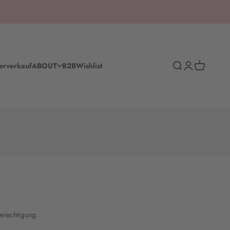
Suche
Anmelden
Warenkorb
erverkauf
ABOUT
B2B
Wishlist
erechtigung.