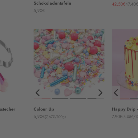
Schokoladentafeln
Angebot
Regulä
42,50€
47,40
Angebot
5,90€
stecher
Colour Up
Happy Drip 
Angebot
Angebot
6,90€
7,90€
(7,67€/100g)
(6,08€/1