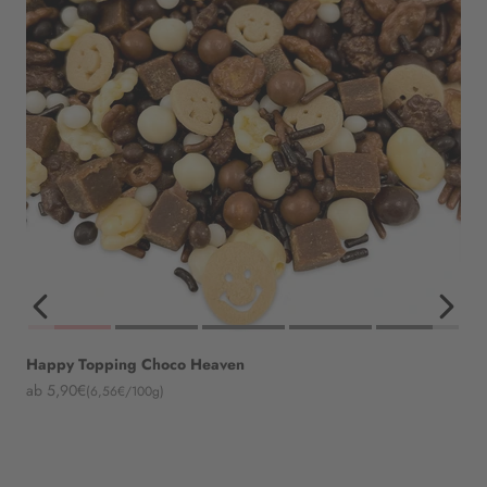
Happy Topping Choco Heaven
Angebot
ab 5,90€
(6,56€/100g)