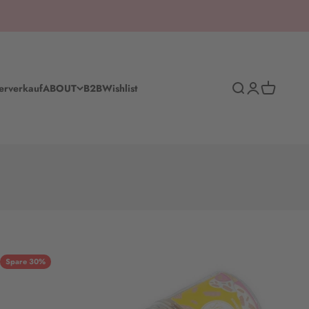
Suche
Anmelden
Warenkorb
erverkauf
ABOUT
B2B
Wishlist
Spare 30%