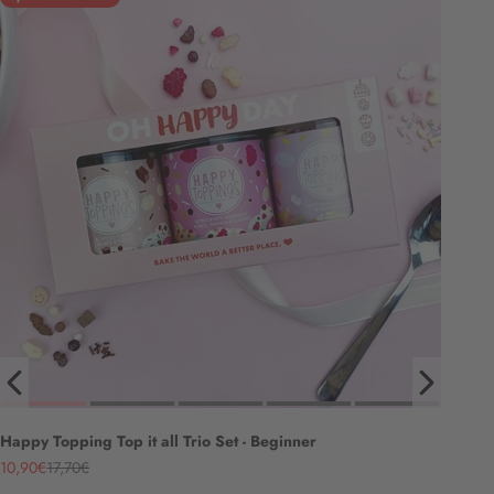
Happy Topping Top it all Trio Set - Beginner
Angebot
Regulärer Preis
10,90€
17,70€