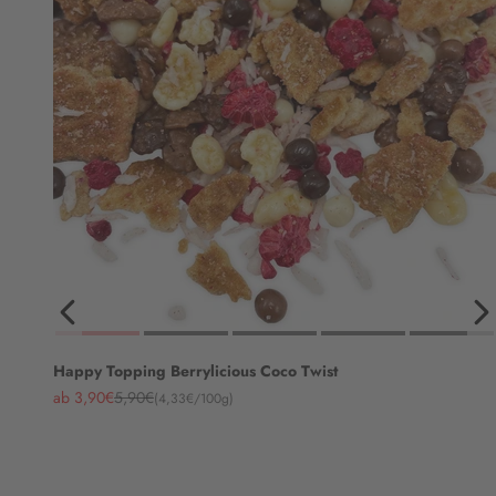
Happy Topping Berrylicious Coco Twist
Angebot
Regulärer Preis
ab 3,90€
5,90€
(4,33€/100g)