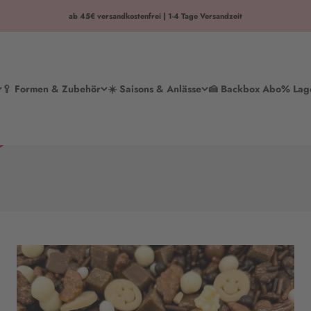
ab 45€ versandkostenfrei | 1-4 Tage Versandzeit
🥄 Formen & Zubehör
☀️ Saisons & Anlässe
🍰 Backbox Abo
% Lag
gs