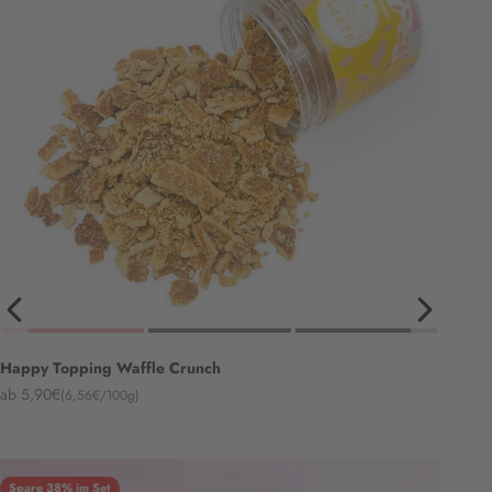
Happy Topping Waffle Crunch
Angebot
ab 5,90€
(6,56€/100g)
Spare 38% im Set