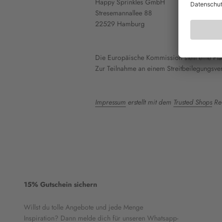
Happy Sprinkles GmbH
Stresemannallee 88
22529 Hamburg
Die Europäische Kommission stellt eine Plat
Zur Teilnahme an einem Streitbeilegungsverf
Impressum
erstellt mit dem
Trusted Shops
Rec
15% Gutschein sichern
Willst du tolle Angebote und jede Menge
Inspiration? Dann melde dich für unseren Whatsapp-