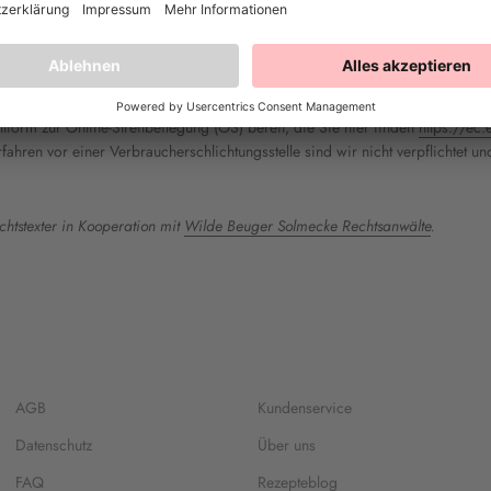
tform zur Online-Streitbeilegung (OS) bereit, die Sie hier finden
https://ec
ahren vor einer Verbraucherschlichtungsstelle sind wir nicht verpflichtet und
htstexter in Kooperation mit
Wilde Beuger Solmecke Rechtsanwälte
.
AGB
Kundenservice
Datenschutz
Über uns
FAQ
Rezepteblog