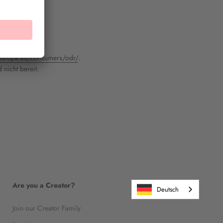
.europa.eu/consumers/odr/
.
 nicht bereit.
Are you a Creator?
Deutsch
Join our Creator Family