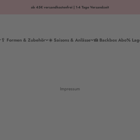
ab 45€ versandkostenfrei | 1-4 Tage Versandzeit
🥄 Formen & Zubehör
☀️ Saisons & Anlässe
🍰 Backbox Abo
% Lag
Impressum