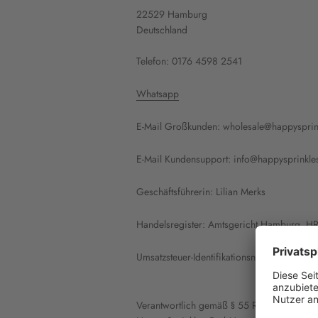
22529 Hamburg
Deutschland
Telefon: 0176 4598 2541
Whatsapp
E-Mail Großkunden: wholesale@happyspri
E-Mail Kundensupport: info@happysprinkl
Geschäftsführerin: Lilian Merks
Handelsregister: Amtsgericht Hamburg, H
Umsatzsteuer-Identifikationsnummer: DE 
Verantwortlich gemäß § 55 RStV: