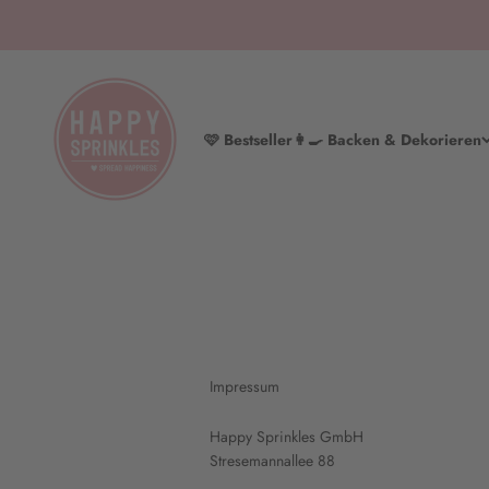
Zum Inhalt springen
HAPPY SPRINKLES | D2C
🩷 Bestseller
👩‍🍳 Backen & Dekorieren
Impressum
Happy Sprinkles GmbH
Stresemannallee 88