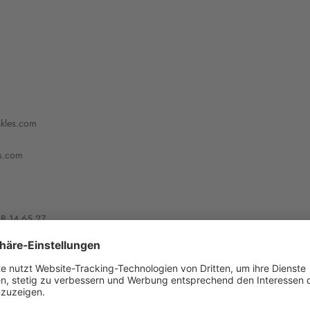
nkles.com
es.com
RB 14 65 27
312083058