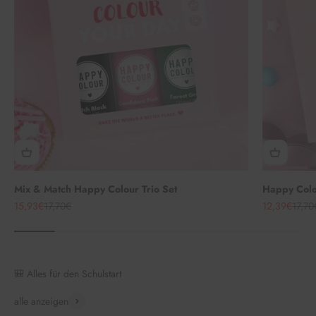
Mix & Match Happy Colour Trio Set
Happy Colou
Angebot
Regulärer Preis
Angebot
Regul
15,93€
17,70€
12,39€
17,70
🎒 Alles für den Schulstart
alle anzeigen