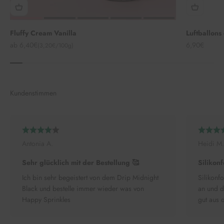
Fluffy Cream Vanilla
Luftballons
Angebot
Angebot
ab 6,40€
6,90€
(3,20€/100g)
Kundenstimmen
Antonia A.
Heidi M.
Sehr glücklich mit der Bestellung 🥰
Silikonf
Ich bin sehr begeistert von dem Drip Midnight
Silikonfo
Black und bestelle immer wieder was von
an und d
Happy Sprinkles
gut aus 