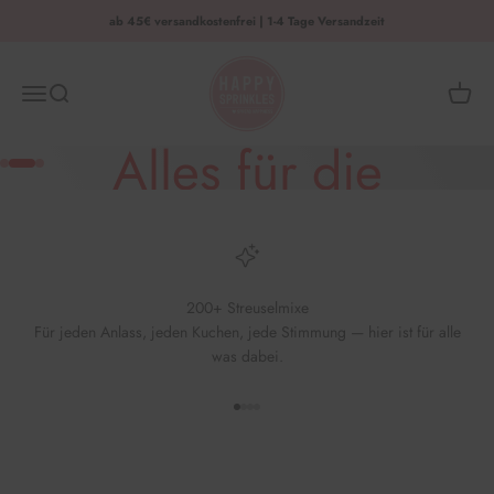
Zum Inhalt springen
ab 45€ versandkostenfrei | 1-4 Tage Versandzeit
HAPPY SPRINKLES | D2C
Menü
Suche
Waren
Alles für die
Gehe zu Element 1
Gehe zu Element 2
Gehe zu Element 3
Einschulung
200+ Streuselmixe
jetzt sichern
Für jeden Anlass, jeden Kuchen, jede Stimmung — hier ist für alle
was dabei.
Gehe zu Element 1
Gehe zu Element 2
Gehe zu Element 3
Gehe zu Element 4