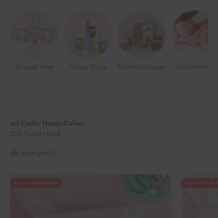
Streusel Mixe
Happy Drips
Backmischungen
Silikonformen
mit Code: HappyColour
25% FLASH SALE
alle anzeigen
Spare 10% im Bundle
Spare 30% im S