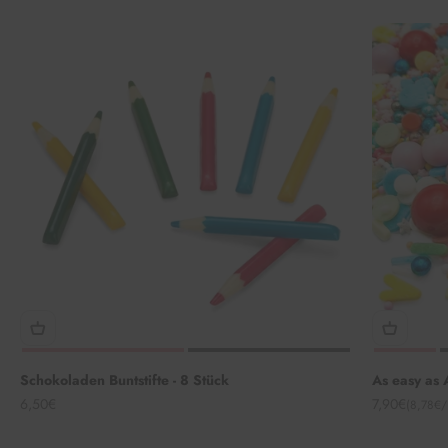
Schokoladen Buntstifte - 8 Stück
As easy as
Angebot
Angebot
6,50€
7,90€
(8,78€/