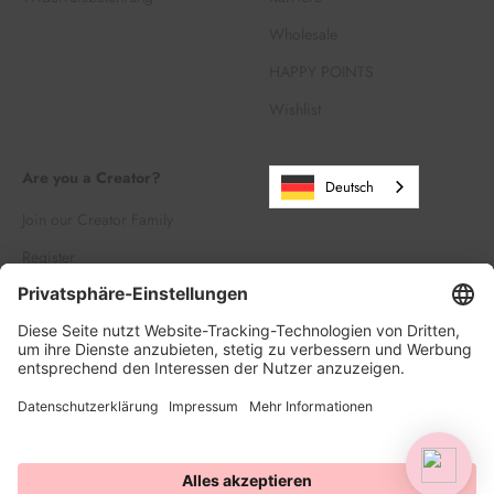
Wholesale
HAPPY POINTS
Wishlist
Are you a Creator?
Deutsch
Join our Creator Family
Register
Log in