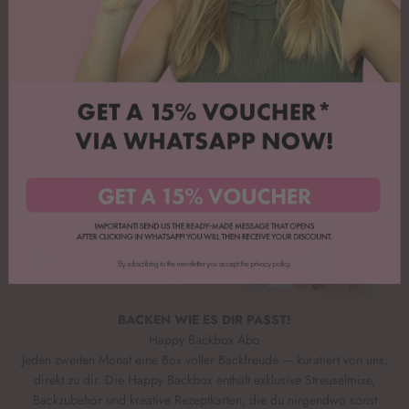
BACKEN WIE ES DIR PASST!
Happy Backbox Abo
Jeden zweiten Monat eine Box voller Backfreude — kuratiert von uns,
direkt zu dir. Die Happy Backbox enthält exklusive Streuselmixe,
Backzubehör und kreative Rezeptkarten, die du nirgendwo sonst