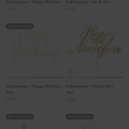
Caketopper - Happy Birthday
Caketopper - Mr. & Mrs.
Angebot
Angebot
4,80€
4,80€
Bald wieder zurück
Caketopper - Happy Birthday
Caketopper - Happy New
Holz
Year
Angebot
Angebot
4,80€
4,80€
Bald wieder zurück
Bald wieder zurück