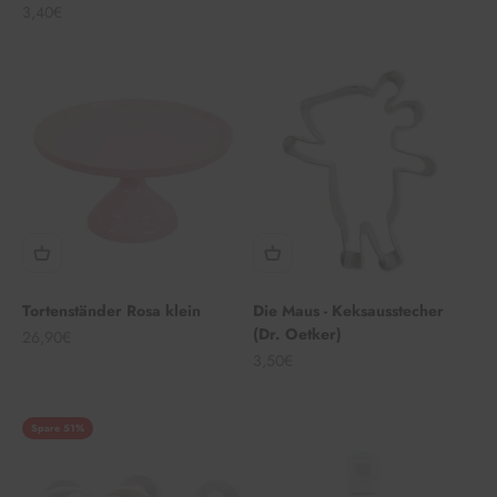
Angebot
3,40€
Tortenständer Rosa klein
Die Maus - Keksausstecher
(Dr. Oetker)
Angebot
26,90€
Angebot
3,50€
Spare 51%