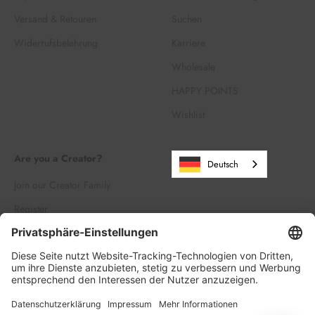
Versand & Retouren
Suchen
Widerrufsbelehrung
Karriere
Wholesale
HAPPY POINTS
Wishlist
Are you a Creator?
Deutsch
Join our Creator Family
Register
Log in