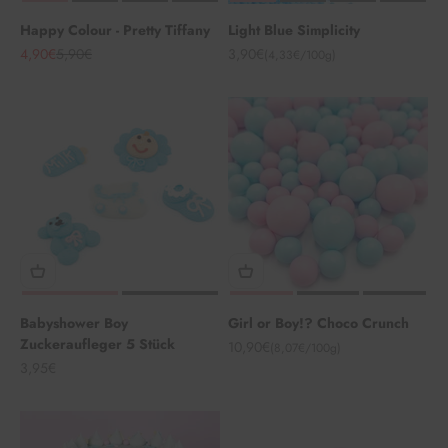
Happy Colour - Pretty Tiffany
Light Blue Simplicity
Angebot
Regulärer Preis
Angebot
4,90€
5,90€
3,90€
(4,33€/100g)
Babyshower Boy
Girl or Boy!? Choco Crunch
Zuckeraufleger 5 Stück
Angebot
10,90€
(8,07€/100g)
Angebot
3,95€