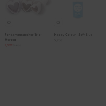
Fondantausstecher Trio -
Happy Colour - Soft Blue
Herzen
Angebot
5,90€
Angebot
Regulärer Preis
1,90€
3,90€