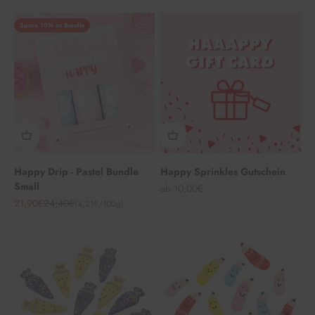
Spare 10% im Bundle
Happy Drip - Pastel Bundle
Happy Sprinkles Gutschein
Small
Angebot
ab 10,00€
Angebot
Regulärer Preis
21,90€
24,40€
(4,21€/100g)