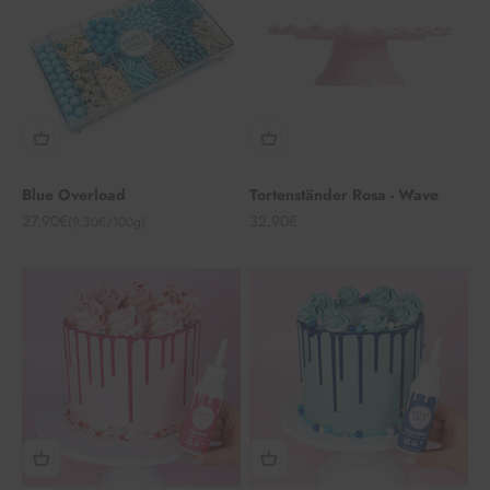
Blue Overload
Tortenständer Rosa - Wave
Angebot
Angebot
27,90€
32,90€
(9,30€/100g)