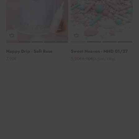
Happy Drip - Soft Rose
Sweet Heaven - MHD 01/27
Angebot
Angebot
Regulärer Preis
7,90€
5,90€
6,90€
(6,56€/100g)