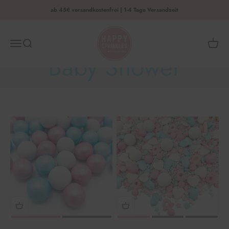
Zum Inhalt springen
ab 45€ versandkostenfrei | 1-4 Tage Versandzeit
HAPPY SPRINKLES | D2C
Menü
Suche
Waren
Baby Shower