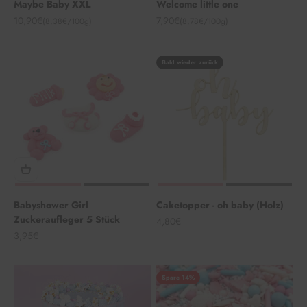
Maybe Baby XXL
Welcome little one
Angebot
Angebot
10,90€
7,90€
(8,38€/100g)
(8,78€/100g)
Bald wieder zurück
Babyshower Girl
Caketopper - oh baby (Holz)
Zuckeraufleger 5 Stück
Angebot
4,80€
Angebot
3,95€
Spare 14%