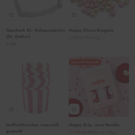
Geschenk XL - Keksausstecher
Happy Choco Dragées
(Dr. Oetker)
Angebot
6,90€
(7,67€/100g)
Angebot
3,50€
Spare 10% im Bundle
Muffin-Förmchen rosa-weiß
Happy Drip - Love Bundle
gestreift
Angebot
Regulärer Preis
21,90€
24,40€
(4,21€/100g)