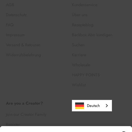
AGB
Kundenservice
Datenschutz
Über uns
FAQ
Rezepteblog
Impressum
Backbox Abo kündigen
Versand & Retouren
Suchen
Widerrufsbelehrung
Karriere
Wholesale
HAPPY POINTS
Wishlist
Are you a Creator?
Deutsch
Join our Creator Family
Register