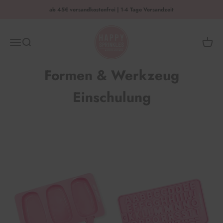
Zum Inhalt springen
ab 45€ versandkostenfrei | 1-4 Tage Versandzeit
HAPPY SPRINKLES | D2C
Menü
Suche
Waren
Formen & Werkzeug
Einschulung