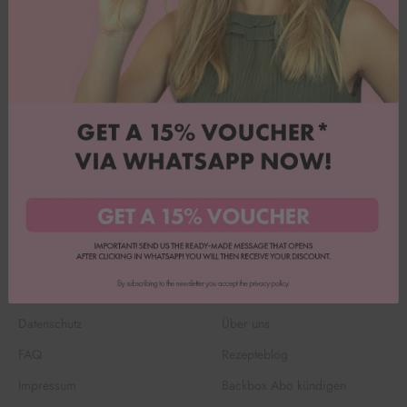
15% Gutschein sichern
Willst du tolle Angebote und jede Menge Inspiration? Dann melde
dich für unseren Whatsapp-Newsletter an & sichere dir 15% Rabatt
auf deine erste Bestellung.
Jetzt anmelden!
AGB
Kundenservice
Datenschutz
Über uns
FAQ
Rezepteblog
Impressum
Backbox Abo kündigen