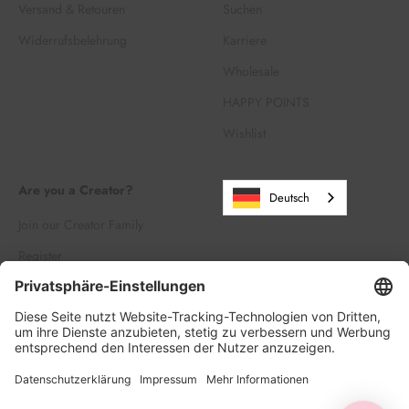
Versand & Retouren
Suchen
Widerrufsbelehrung
Karriere
Wholesale
HAPPY POINTS
Wishlist
Are you a Creator?
Deutsch
Join our Creator Family
Register
Log in