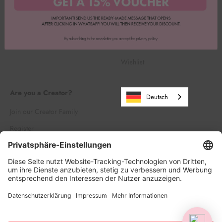
Widerrufsbelehrung
Karriere
Wholesale
HAPPY POINTS
Wishlist
Are you a Creator?
Deutsch
Join our Creator Family
Register
Log in