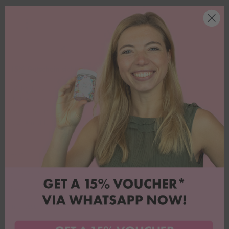
15% Gutschein sichern
Willst du tolle Angebote und jede Menge Inspiration? Dann melde
dich für unseren Whatsapp-Newsletter an & sichere dir 15% Rabatt
auf deine erste Bestellung.
Jetzt anmelden!
AGB
Kundenservice
Datenschutz
Über uns
FAQ
Rezepteblog
Impressum
Backbox Abo kündigen
Versand & Retouren
Suchen