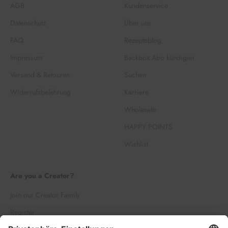
AGB
Kundenservice
Datenschutz
Über uns
FAQ
Rezepteblog
Impressum
Backbox Abo kündigen
Versand & Retouren
Suchen
Widerrufsbelehrung
Karriere
Wholesale
HAPPY POINTS
Wishlist
Are you a Creator?
Join our Creator Family
Register