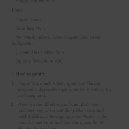
Happy Drip Hot Pink
blank
Happy Hearts
Oder Best Mum
Mini-Marshmallows, Schokokugeln oder kleine
Süßigkeiten
Diamant Heart Silikonform
Optional Silikonform ABC
Und so geht's:
Happy Drips nach Anleitung auf der Flasche
erwärmen, dazwischen gut schütteln & kneten, bis
sie flüssig sind.
Wenn du den Effekt wie auf dem Bild haben
möchtest nimmst du erst den pinken Drip und
machst Zick-Zack Bewegungen ein Muster in die
Herz-Diamant Form und lässt das ganze für 10
Minuten hart werden.