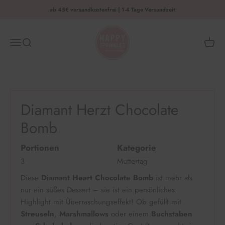
Zum Inhalt springen
ab 45€ versandkostenfrei | 1-4 Tage Versandzeit
HAPPY SPRINKLES | D2C
Menü
Suche
Waren
Diamant Herzt Chocolate
Bomb
Portionen
Kategorie
3
Muttertag
Diese
Diamant Heart Chocolate Bomb
ist mehr als
nur ein süßes Dessert – sie ist ein persönliches
Highlight mit Überraschungseffekt! Ob gefüllt mit
Streuseln
,
Marshmallows
oder einem
Buchstaben