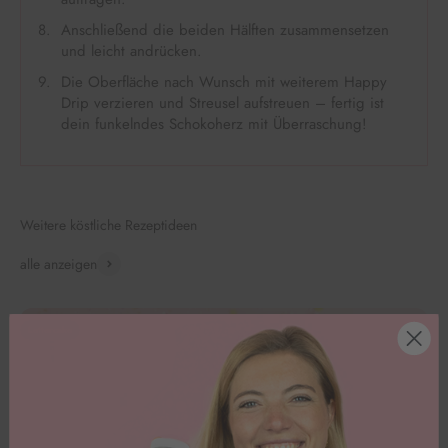
Anschließend die beiden Hälften zusammensetzen
und leicht andrücken.
Die Oberfläche nach Wunsch mit weiterem Happy
Drip verzieren und Streusel aufstreuen – fertig ist
dein funkelndes Schokoherz mit Überraschung!
Weitere köstliche Rezeptideen
alle anzeigen
Lettercake