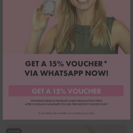
Eis-Lettercake mit Himbeer-Quark-Creme
Ein Kuchen, der aussieht wie Eis am Stiel – und genauso lecker
schmeckt! Dieser Eis-Lettercake mit fruchtiger Himbeer-Quark-Füllung
ist das Highlight auf jeder Sommerparty. Fluffiger Biskuit trifft...
Cakesicle