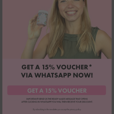
– Hiermit widerrufe(n) ich/wir (*) den von mir/uns (*)
abgeschlossenen Vertrag über den Kauf der folgenden Waren
(*)/die Erbringung der folgenden Dienstleistung (*)
– Bestellt am (*)/erhalten am (*)
– Name des/der Verbraucher(s)
– Anschrift des/der Verbraucher(s)
– Unterschrift des/der Verbraucher(s) (nur bei Mitteilung auf
Papier)
– Datum
(*) Unzutreffendes streichen.
Bitte beachte, dass die Kosten für den Rückversand vom Käufer zu
tragen sind.
15% Gutschein sichern
Willst du tolle Angebote und jede Menge Inspiration? Dann melde