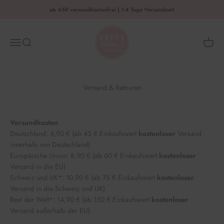
Zum Inhalt springen
ab 45€ versandkostenfrei | 1-4 Tage Versandzeit
HAPPY SPRINKLES | D2C
Menü
Suche
Waren
Versand & Retouren
Versandkosten
Deutschland: 4,90 € (ab 45 € Einkaufswert
kostenloser
Versand
innerhalb von Deutschland)
Europäische Union: 8,90 € (ab 60 € Einkaufswert
kostenloser
Versand in die EU)
Schweiz und UK*: 10,90 € (ab 75 € Einkaufswert
kostenloser
Versand in die Schweiz und UK)
Rest der Welt*: 14,90 € (ab 150 € Einkaufswert
kostenloser
Versand außerhalb der EU)