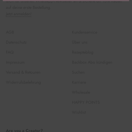
dich für unseren Whatsapp-Newsletter an & sichere dir 15% Rabatt
auf deine erste Bestellung.
Jetzt anmelden!
AGB
Kundenservice
Datenschutz
Über uns
FAQ
Rezepteblog
Impressum
Backbox Abo kündigen
Versand & Retouren
Suchen
Widerrufsbelehrung
Karriere
Wholesale
HAPPY POINTS
Wishlist
Are you a Creator?