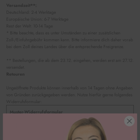
Versandzeit**:
Deutschland: 2-4 Werktage
Europäische Union: 6-7 Werktage
Rest der Welt: 10-14 Tage
* Bitte beachte, dass es unter Umständen zu einer zusätzlichen
Zoll-/Einfuhrgebühr kommen kann. Bitte informiere dich daher vorab
bei dem Zoll deines Landes über die entsprechende Freigrenze.
** Bestellungen, die ab dem 23.12. eingehen, werden erst am 27.12.
versendet.
Retouren
Ungeöffnete Produkte können innerhalb von 14 Tagen ohne Angaben
von Gründen zurückgegeben werden. Nutze hierfür gerne folgendes
Widerrufsformular:
Muster-Widerrufsformular
(Wenn Du den Vertrag widerrufen willst, dann fülle bitte dieses
Formular aus und sende es zurück.)
– An HAPPY SPRINKLES, Siemensstr. 24, 49770 Herzlake,
info@happysprinkles.com, Deutschland