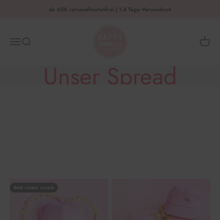
Zum Inhalt springen
ab 45€ versandkostenfrei | 1-4 Tage Versandzeit
HAPPY SPRINKLES | D2C
Menü
Suche
Waren
Unser Spread
Happiness Merch
Bald wieder zurück