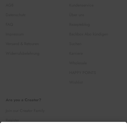
AGB
Kundenservice
Datenschutz
Über uns
FAQ
Rezepteblog
Impressum
Backbox Abo kündigen
Versand & Retouren
Suchen
Widerrufsbelehrung
Karriere
Wholesale
HAPPY POINTS
Wishlist
Are you a Creator?
Join our Creator Family
Register