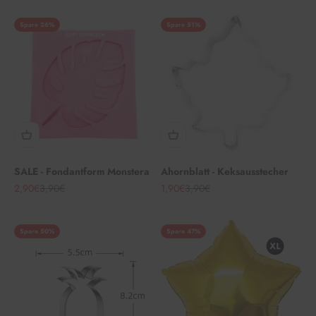
Spare 26%
Spare 51%
SALE - Fondantform Monstera
Ahornblatt - Keksausstecher
Angebot
Regulärer Preis
Angebot
Regulärer Preis
2,90€
3,90€
1,90€
3,90€
Spare 50%
Spare 47%