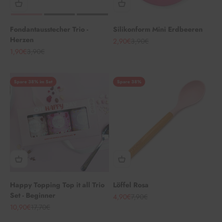
Fondantausstecher Trio -
Silikonform Mini Erdbeeren
Herzen
Angebot
Regulärer Preis
2,90€
3,90€
Angebot
Regulärer Preis
1,90€
3,90€
Spare 38% im Set
Spare 38%
Happy Topping Top it all Trio
Löffel Rosa
Set - Beginner
Angebot
Regulärer Preis
4,90€
7,90€
Angebot
Regulärer Preis
10,90€
17,70€