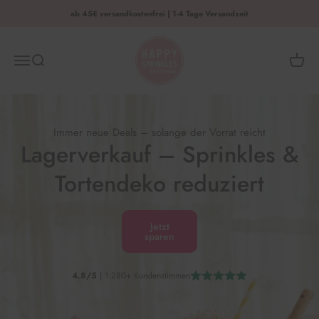
Zum Inhalt springen
ab 45€ versandkostenfrei | 1-4 Tage Versandzeit
HAPPY SPRINKLES | D2C
Menü
Suche
Waren
Immer neue Deals – solange der Vorrat reicht
Lagerverkauf – Sprinkles &
Tortendeko reduziert
Jetzt
sparen
4.8/5
| 1.280+ Kundenstimmen