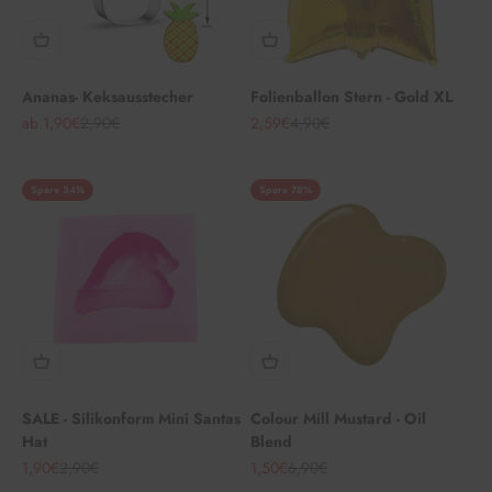
Ananas- Keksausstecher
Folienballon Stern - Gold XL
Angebot
Regulärer Preis
Angebot
Regulärer Preis
ab 1,90€
2,90€
2,59€
4,90€
Spare 34%
Spare 78%
SALE - Silikonform Mini Santas
Colour Mill Mustard - Oil
Hat
Blend
Angebot
Regulärer Preis
Angebot
Regulärer Preis
1,90€
2,90€
1,50€
6,90€