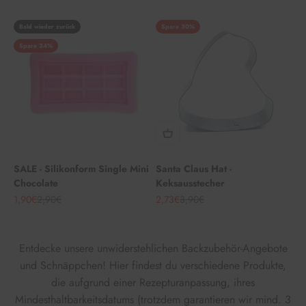
Bald wieder zurück
Spare 30%
Spare 34%
SALE - Silikonform Single Mini
Santa Claus Hat -
Chocolate
Keksausstecher
Angebot
Regulärer Preis
Angebot
Regulärer Preis
1,90€
2,90€
2,73€
3,90€
Entdecke unsere unwiderstehlichen Backzubehör-Angebote
und Schnäppchen! Hier findest du verschiedene Produkte,
die aufgrund einer Rezepturanpassung, ihres
Mindesthaltbarkeitsdatums (trotzdem garantieren wir mind. 3