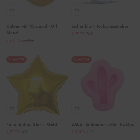
Colour Mill Caramel - Oil
Eichenblatt - Keksausstecher
Blend
Angebot
Regulärer Preis
1,90€
3,90€
Angebot
Regulärer Preis
ab 1,50€
6,90€
Spare 50%
Spare 26%
Folienballon Stern - Gold
SALE - Silikonform Mini Kaktus
Angebot
Regulärer Preis
Angebot
Regulärer Preis
1,50€
3,00€
2,90€
3,90€