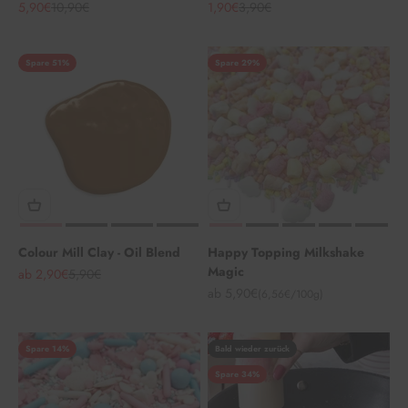
Angebot
Regulärer Preis
Angebot
Regulärer Preis
5,90€
10,90€
1,90€
3,90€
Spare 51%
Spare 29%
Colour Mill Clay - Oil Blend
Happy Topping Milkshake
Magic
Angebot
Regulärer Preis
ab 2,90€
5,90€
Angebot
ab 5,90€
(6,56€/100g)
Spare 14%
Bald wieder zurück
Spare 34%