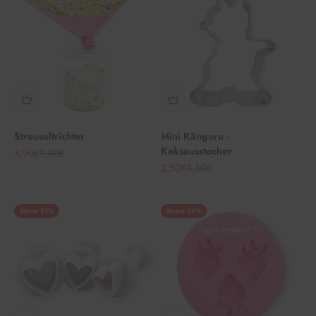
Streuseltrichter
Mini Känguru -
Keksausstecher
Angebot
Regulärer Preis
4,90€
9,90€
Angebot
Regulärer Preis
2,50€
3,50€
Spare 51%
Spare 26%