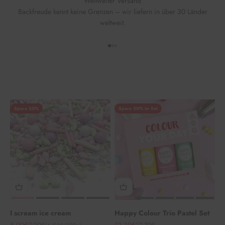
Weltweiter Versand
Backfreude kennt keine Grenzen – wir liefern in über 30 Länder
weltweit.
Gehe zu Element 1
Gehe zu Element 2
Gehe zu Element 3
Spare 25%
Spare 30% im Set
I scream ice cream
Happy Colour Trio Pastel Set
Angebot
Regulärer Preis
Angebot
Regulärer Preis