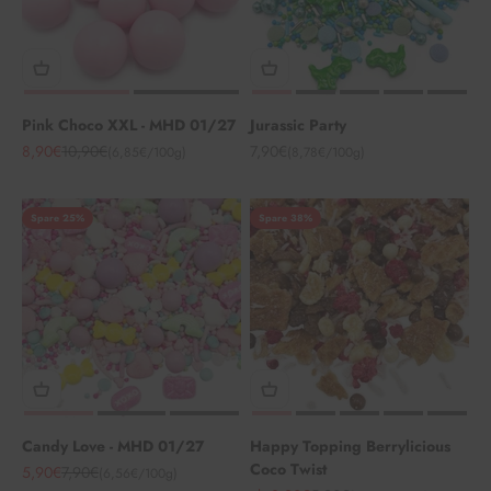
Pink Choco XXL - MHD 01/27
Jurassic Party
Angebot
Regulärer Preis
Angebot
8,90€
10,90€
7,90€
(6,85€/100g)
(8,78€/100g)
Spare 25%
Spare 38%
Candy Love - MHD 01/27
Happy Topping Berrylicious
Coco Twist
Angebot
Regulärer Preis
5,90€
7,90€
(6,56€/100g)