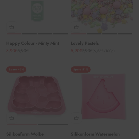
Happy Colour - Minty Mint
Lovely Pastels
Angebot
Regulärer Preis
Angebot
Regulärer Preis
3,90€
5,90€
5,90€
7,90€
(6,56€/100g)
Spare 46%
Spare 51%
Silikonform Wolke
Silikonform Watermelon