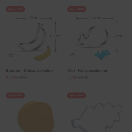
Spare 30%
Spare 30%
Banane - Keksausstecher
Wal - Keksausstecher
Angebot
Regulärer Preis
Angebot
Regulärer Preis
2,73€
3,90€
2,73€
3,90€
Spare 78%
Spare 51%