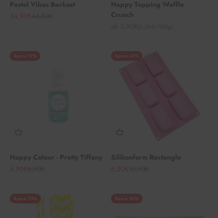
Pastel Vibes Backset
Happy Topping Waffle
Crunch
Angebot
Regulärer Preis
34,90€
44,50€
Angebot
ab 5,90€
(6,56€/100g)
Spare 17%
Spare 43%
Happy Colour - Pretty Tiffany
Silikonform Rectangle
Angebot
Regulärer Preis
Angebot
Regulärer Preis
4,90€
5,90€
6,20€
10,90€
Spare 74%
Spare 50%