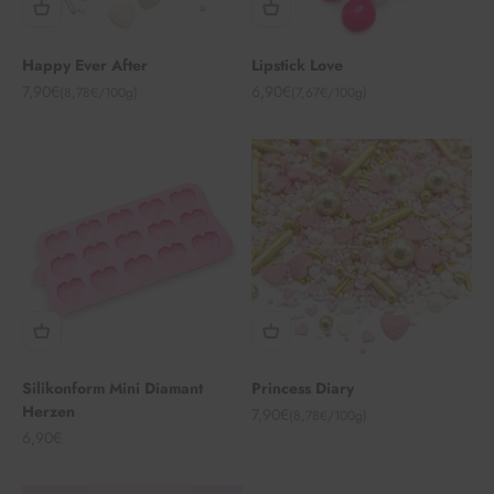
Happy Ever After
Lipstick Love
Angebot
Angebot
7,90€
6,90€
(8,78€/100g)
(7,67€/100g)
Silikonform Mini Diamant
Princess Diary
Herzen
Angebot
7,90€
(8,78€/100g)
Angebot
6,90€