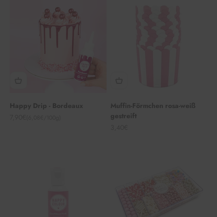
Happy Drip - Bordeaux
Muffin-Förmchen rosa-weiß
gestreift
Angebot
7,90€
(6,08€/100g)
Angebot
3,40€