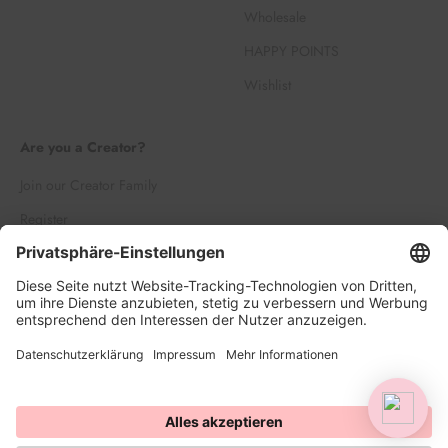
Wholesale
HAPPY POINTS
Wishlist
Are you a Creator?
Join our Creator Family
Register
Log in