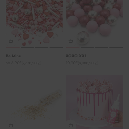
Be Mine
XOXO XXL
Angebot
Angebot
ab 6,90€
10,90€
(7,67€/100g)
(8,38€/100g)