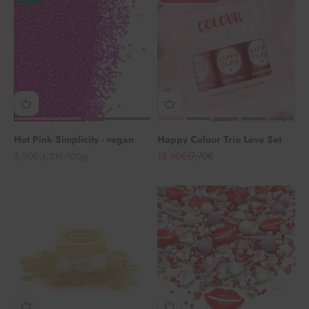
Hot Pink Simplicity - vegan
Happy Colour Trio Love Set
Angebot
Angebot
Regulärer Preis
3,90€
15,90€
17,70€
(4,33€/100g)