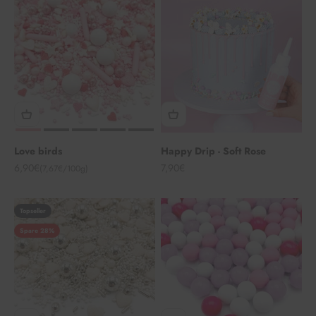
Love birds
Happy Drip - Soft Rose
Angebot
Angebot
6,90€
7,90€
(7,67€/100g)
Topseller
Spare 28%