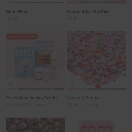
Gold Flitter
Happy Drip - Hot Pink
Angebot
Angebot
13,90€
7,90€
Spare 10% im Bundle
The Golden Baking Bundle
Love Is In The Air
Angebot
Regulärer Preis
Angebot
39,90€
44,50€
7,90€
(2,49€/100g)
(8,78€/100g)