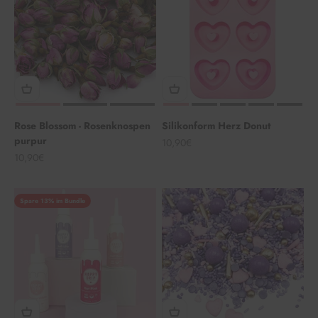
Rose Blossom - Rosenknospen
Silikonform Herz Donut
purpur
Angebot
10,90€
Angebot
10,90€
Spare 13% im Bundle