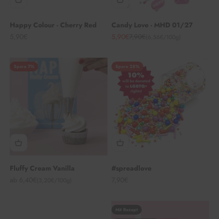
Happy Colour - Cherry Red
Candy Love - MHD 01/27
Angebot
Angebot
Regulärer Preis
5,90€
5,90€
7,90€
(6,56€/100g)
Spare 7%
Spare 28%
Fluffy Cream Vanilla
#spreadlove
Angebot
Angebot
ab 6,40€
7,90€
(3,20€/100g)
Mit Rezept