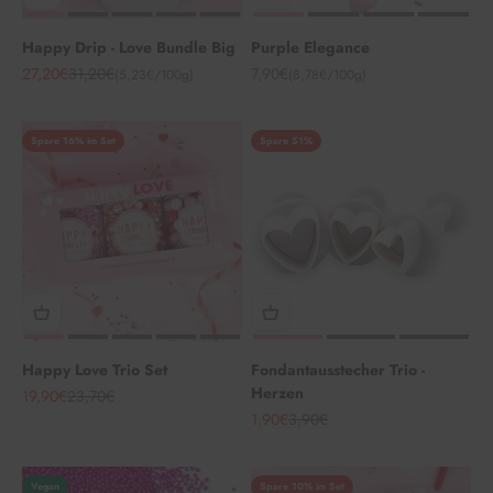
Happy Drip - Love Bundle Big
Purple Elegance
Angebot
Regulärer Preis
Angebot
27,20€
31,20€
7,90€
(5,23€/100g)
(8,78€/100g)
Spare 16% im Set
Spare 51%
Happy Love Trio Set
Fondantausstecher Trio -
Herzen
Angebot
Regulärer Preis
19,90€
23,70€
Angebot
Regulärer Preis
1,90€
3,90€
Vegan
Spare 10% im Set