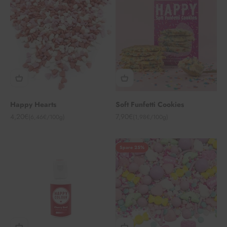
Happy Hearts
Soft Funfetti Cookies
Angebot
Angebot
4,20€
7,90€
(6,46€/100g)
(1,98€/100g)
Spare 25%