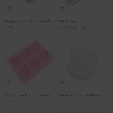
Happy Colour - Confident Pink
Pink Dream
Angebot
Angebot
5,90€
27,90€
(9,30€/100g)
Silikonform Diamant Herzen
Colour Mill Lilac - Oil Blend
Angebot
Angebot
10,90€
ab 6,90€