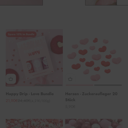
Spare 10% im Bundle
Happy Drip - Love Bundle
Herzen - Zuckeraufleger 20
Stück
Angebot
Regulärer Preis
21,90€
24,40€
(4,21€/100g)
Angebot
5,90€