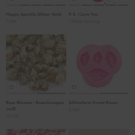
Happy Sparkle Glitzer Gold
P.S. I Love You
Angebot
Angebot
7,40€
7,90€
(8,78€/100g)
Rose Blossom - Rosenknospen
Silikonform Sweet Kisses
weiß
Angebot
5,90€
Angebot
10,90€