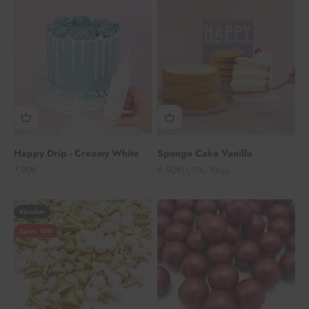
Happy Drip - Creamy White
Sponge Cake Vanilla
Angebot
Angebot
7,90€
6,90€
(1,73€/100g)
Klassiker
Spare 18%