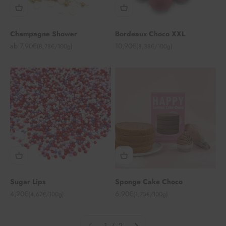
Champagne Shower
Bordeaux Choco XXL
Angebot
Angebot
ab 7,90€
10,90€
(8,78€/100g)
(8,38€/100g)
Sugar Lips
Sponge Cake Choco
Angebot
Angebot
4,20€
6,90€
(4,67€/100g)
(1,73€/100g)
1 / 2