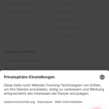
Versand & Retouren
Suchen
Widerrufsbelehrung
Karriere
Wholesale
HAPPY POINTS
Wishlist
Are you a Creator?
Join our Creator Family
Register
Log in