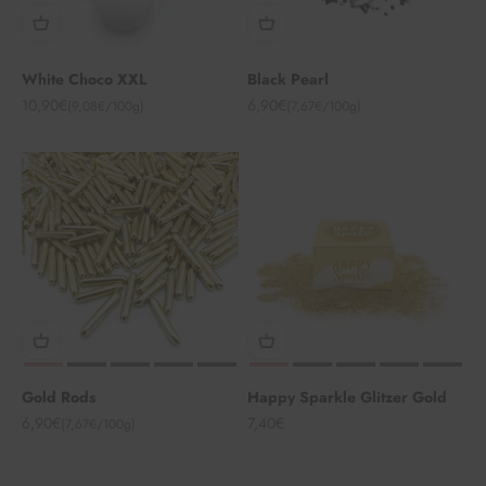
White Choco XXL
Black Pearl
Angebot
Angebot
10,90€
6,90€
(9,08€/100g)
(7,67€/100g)
Gold Rods
Happy Sparkle Glitzer Gold
Angebot
Angebot
6,90€
7,40€
(7,67€/100g)