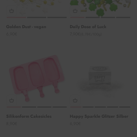
Golden Dust - vegan
Daily Dose of Luck
Angebot
Angebot
6,90€
7,90€
(8,78€/100g)
Silikonform Cakesicles
Happy Sparkle Glitzer Silber
Angebot
Angebot
8,90€
6,90€