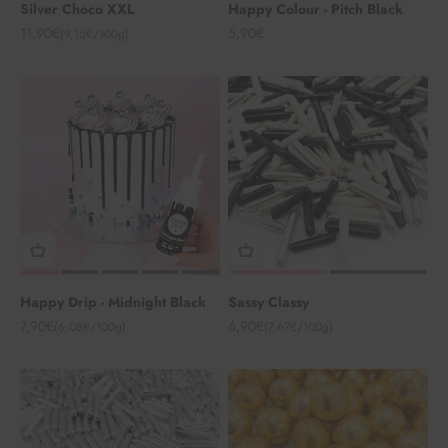
Silver Choco XXL
Happy Colour - Pitch Black
Angebot
Angebot
11,90€
5,90€
(9,15€/100g)
Happy Drip - Midnight Black
Sassy Classy
Angebot
Angebot
7,90€
6,90€
(6,08€/100g)
(7,67€/100g)