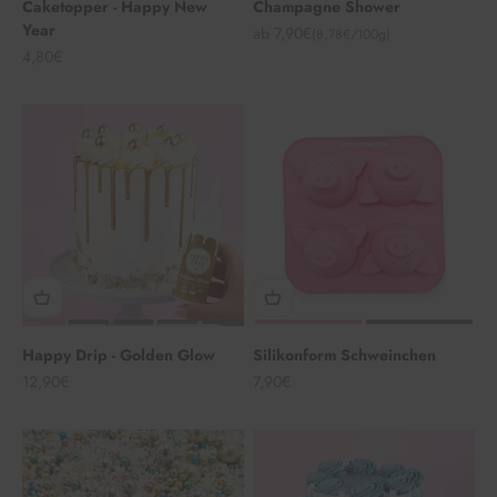
Caketopper - Happy New
Champagne Shower
Year
Angebot
ab 7,90€
(8,78€/100g)
Angebot
4,80€
Happy Drip - Golden Glow
Silikonform Schweinchen
Angebot
Angebot
12,90€
7,90€