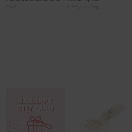
Angebot
Angebot
7,90€
6,90€
(7,67€/100g)