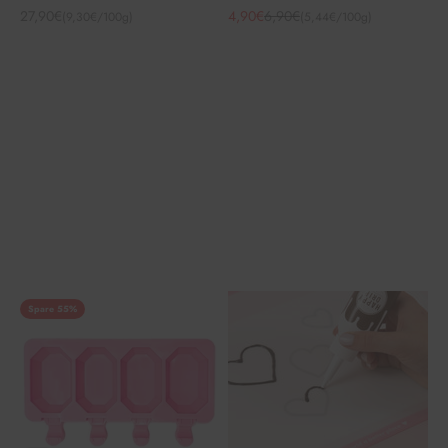
Angebot
Angebot
Regulärer Preis
27,90€
4,90€
6,90€
(9,30€/100g)
(5,44€/100g)
Spare 55%