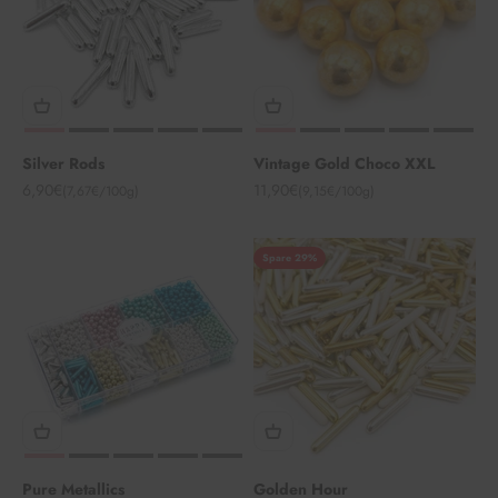
Silver Rods
Vintage Gold Choco XXL
Angebot
Angebot
6,90€
11,90€
(7,67€/100g)
(9,15€/100g)
Spare 29%
Pure Metallics
Golden Hour