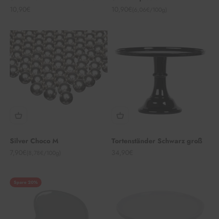
Angebot
Angebot
10,90€
10,90€
(6,06€/100g)
Silver Choco M
Tortenständer Schwarz groß
Angebot
Angebot
7,90€
34,90€
(8,78€/100g)
Spare 20%