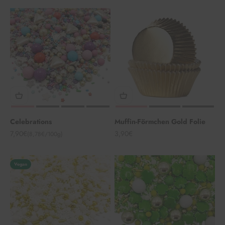
Celebrations
Muffin-Förmchen Gold Folie
Angebot
Angebot
7,90€
3,90€
(8,78€/100g)
Vegan