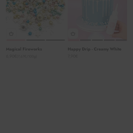
Magical Fireworks
Happy Drip - Creamy White
Angebot
Angebot
6,90€
7,90€
(7,67€/100g)