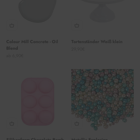
Colour Mill Concrete - Oil
Tortenständer Weiß klein
Blend
Angebot
29,90€
Angebot
ab 6,90€
Silikonform Chocolate Bomb
Metallic Explosion