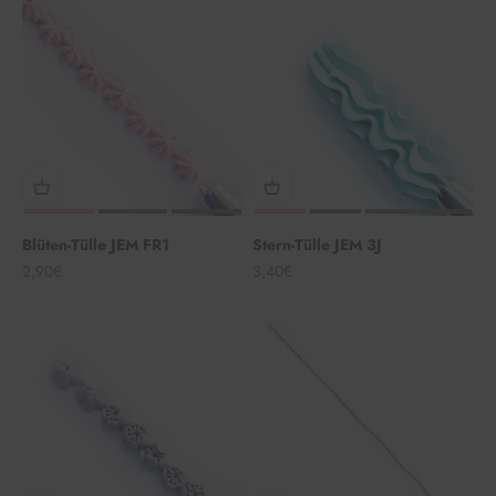
Blüten-Tülle JEM FR1
Stern-Tülle JEM 3J
Angebot
Angebot
2,90€
3,40€