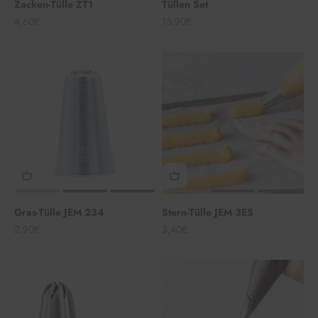
Zacken-Tülle ZT1
Tüllen Set
Angebot
Angebot
4,60€
15,90€
Gras-Tülle JEM 234
Stern-Tülle JEM 3ES
Angebot
Angebot
2,90€
3,40€