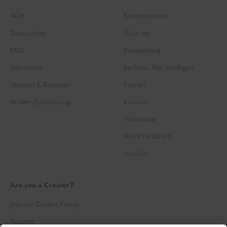
AGB
Kundenservice
Datenschutz
Über uns
FAQ
Rezepteblog
Impressum
Backbox Abo kündigen
Versand & Retouren
Suchen
Widerrufsbelehrung
Karriere
Wholesale
HAPPY POINTS
Wishlist
Are you a Creator?
Join our Creator Family
Register