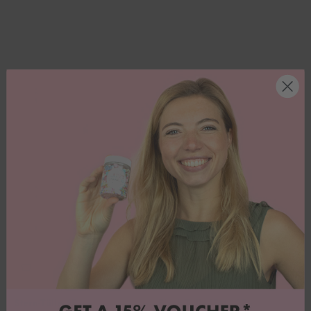
Stern-Tülle 6B
Flach-Tülle JEM 127