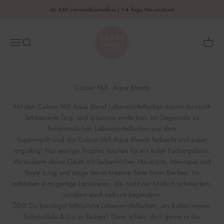
Zum Inhalt springen
ab 45€ versandkostenfrei | 1-4 Tage Versandzeit
HAPPY SPRINKLES | D2C
Menü
Suche
Waren
Colour Mill - Aqua Blends
Mit den Colour Mill Aqua Blend Lebensmittelfarben kannst du nicht-
fett-basierte Teig und Glasuren einfärben. Im Gegensatz zu
herkömmlichen Lebensmittelfarben aus dem
Supermarkt sind die Colour Mill Aqua Blends farbecht und super
ergiebig! Nur wenige Tropfen reichen für ein tolles Farbergebnis.
Verzaubere deine Gäste mit farbenfrohen Macarons, Meringue und
Royal Icing und zeige deine kreative Seite beim Backen. So
entstehen einzigartige Leckereien, die nicht nur köstlich schmecken,
sondern auch optisch begeistern.
🥰🎨 Du benötigst fettlösliche Lebensmittelfarben, um Buttercremes,
Schokolade & Co zu färben? Dann schau’ dich gerne in der