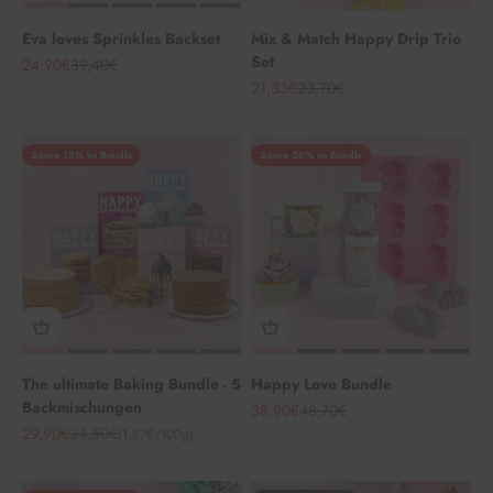
Eva loves Sprinkles Backset
Mix & Match Happy Drip Trio
Set
Angebot
Regulärer Preis
24,90€
39,40€
Angebot
Regulärer Preis
21,33€
23,70€
Spare 13% im Bundle
Spare 20% im Bundle
The ultimate Baking Bundle - 5
Happy Love Bundle
Backmischungen
Angebot
Regulärer Preis
38,90€
48,70€
Angebot
Regulärer Preis
29,90€
34,50€
(1,87€/100g)