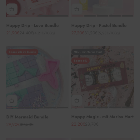
Happy Drip - Love Bundle
Happy Drip - Pastel Bundle
Angebot
Regulärer Preis
Angebot
Regulärer Preis
21,90€
24,40€
27,20€
31,20€
(4,21€/100g)
(5,23€/100g)
Spare 2% im Bundle
NEU - mit Marisa Hart
Spare 6%
Happy Magic - mit Marisa Hart
DIY Mermaid Bundle
Angebot
Regulärer Preis
22,20€
23,70€
Angebot
Regulärer Preis
29,90€
30,50€