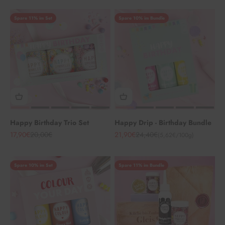
Spare 11% im Set
Spare 10% im Bundle
Happy Birthday Trio Set
Happy Drip - Birthday Bundle
Angebot
Regulärer Preis
Angebot
Regulärer Preis
17,90€
20,00€
21,90€
24,40€
(5,62€/100g)
Spare 10% im Set
Spare 11% im Bundle