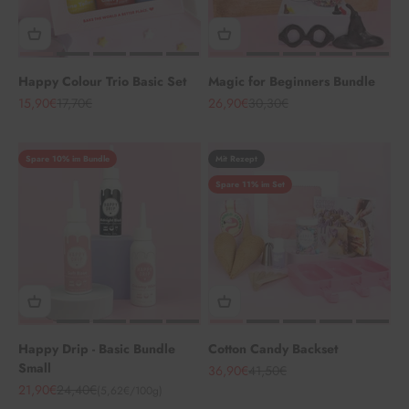
Happy Colour Trio Basic Set
Magic for Beginners Bundle
Angebot
Regulärer Preis
Angebot
Regulärer Preis
15,90€
17,70€
26,90€
30,30€
Spare 10% im Bundle
Mit Rezept
Spare 11% im Set
Happy Drip - Basic Bundle
Cotton Candy Backset
Small
Angebot
Regulärer Preis
36,90€
41,50€
Angebot
Regulärer Preis
21,90€
24,40€
(5,62€/100g)