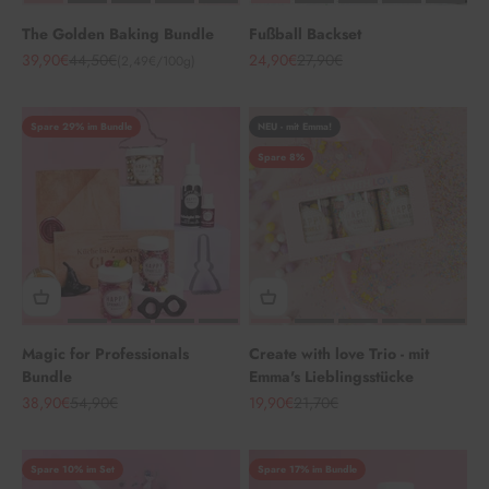
The Golden Baking Bundle
Fußball Backset
Angebot
Regulärer Preis
Angebot
Regulärer Preis
39,90€
44,50€
24,90€
27,90€
(2,49€/100g)
Spare 29% im Bundle
NEU - mit Emma!
Spare 8%
Magic for Professionals
Create with love Trio - mit
Bundle
Emma's Lieblingsstücke
Angebot
Regulärer Preis
Angebot
Regulärer Preis
38,90€
54,90€
19,90€
21,70€
Spare 10% im Set
Spare 17% im Bundle