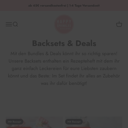
Zum Inhalt springen
ab 45€ versandkostenfrei | 1-4 Tage Versandzeit
HAPPY SPRINKLES | D2C
Menü
Suche
Waren
Backsets & Deals
Mit den Bundles & Deals könnt ihr so richtig sparen!
Unsere Backsets enthalten ein Rezepteheft mit dem ihr
ganz einfach Leckereien für eure Liebsten zaubern
könnt und das Beste: Im Set findet ihr alles an Zubehör
was ihr dafür benötigt!
Mit Rezept
Mit Rezept