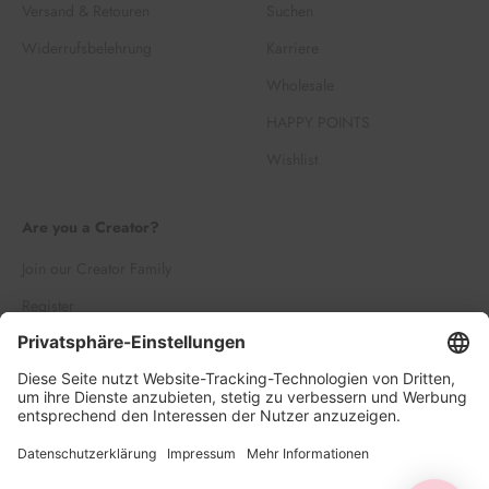
Versand & Retouren
Suchen
Widerrufsbelehrung
Karriere
Wholesale
HAPPY POINTS
Wishlist
Are you a Creator?
Join our Creator Family
Register
Log in