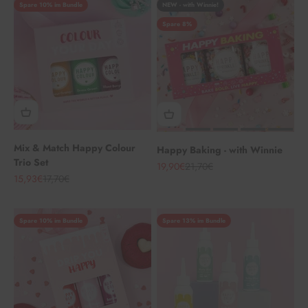
Spare 10% im Bundle
NEW - with Winnie!
Spare 8%
Mix & Match Happy Colour
Happy Baking - with Winnie
Trio Set
Angebot
Regulärer Preis
19,90€
21,70€
Angebot
Regulärer Preis
15,93€
17,70€
Spare 10% im Bundle
Spare 13% im Bundle