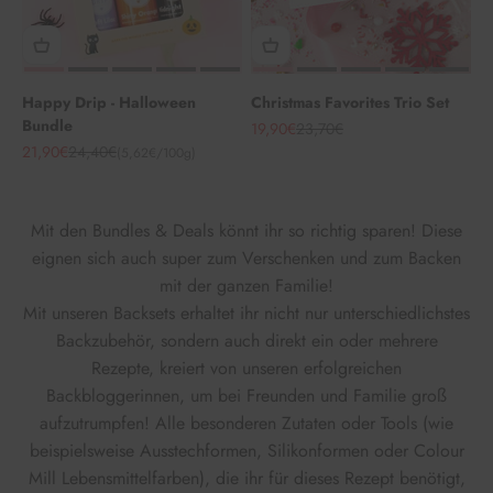
Happy Drip - Halloween
Christmas Favorites Trio Set
Bundle
Angebot
Regulärer Preis
19,90€
23,70€
Angebot
Regulärer Preis
21,90€
24,40€
(5,62€/100g)
Mit den Bundles & Deals könnt ihr so richtig sparen! Diese
eignen sich auch super zum Verschenken und zum Backen
mit der ganzen Familie!
Mit unseren Backsets erhaltet ihr nicht nur unterschiedlichstes
Backzubehör, sondern auch direkt ein oder mehrere
Rezepte, kreiert von unseren erfolgreichen
Backbloggerinnen, um bei Freunden und Familie groß
aufzutrumpfen! Alle besonderen Zutaten oder Tools (wie
beispielsweise Ausstechformen, Silikonformen oder Colour
Mill Lebensmittelfarben), die ihr für dieses Rezept benötigt,