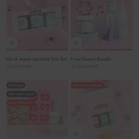
Mix & Match Sprinkle Trio Set
Frost Queen Bundle
Angebot
Regulärer Preis
Angebot
Regulärer Preis
15,93€
17,70€
36,90€
44,40€
Mit Rezept
Spare 10% im Bundle
Bald wieder zurück
Spare 37% im Set