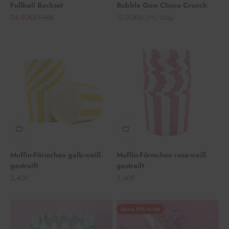
Fußball Backset
Bubble Gum Choco Crunch
Angebot
Regulärer Preis
Angebot
24,90€
27,90€
10,90€
(8,07€/100g)
Muffin-Förmchen gelb-weiß
Muffin-Förmchen rosa-weiß
gestreift
gestreift
Angebot
Angebot
3,40€
3,40€
Spare 10% im Set