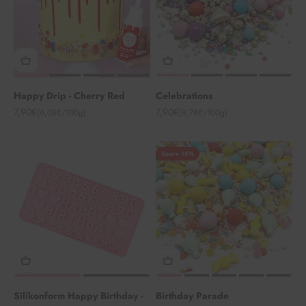
Happy Drip - Cherry Red
Celebrations
Angebot
Angebot
7,90€
7,90€
(6,08€/100g)
(8,78€/100g)
Spare 18%
Silikonform Happy Birthday -
Birthday Parade