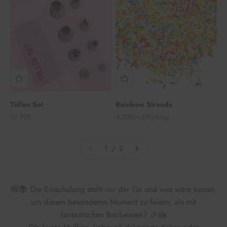
Tüllen Set
Rainbow Strands
Angebot
Angebot
15,90€
4,20€
(4,67€/100g)
1 / 2
🎒📚 Die Einschulung steht vor der Tür und was wäre besser,
um diesen besonderen Moment zu feiern, als mit
fantastischen Backwaren? 🎉🍰