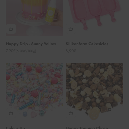
Happy Drip - Sunny Yellow
Silikonform Cakesicles
Angebot
Angebot
7,90€
8,90€
(6,08€/100g)
Colour Up
Happy Topping Choco