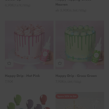
Heaven
Angebot
6,90€
(7,67€/100g)
Angebot
ab 5,90€
(6,56€/100g)
Happy Drip - Hot Pink
Happy Drip - Grass Green
Angebot
Angebot
7,90€
7,90€
(6,08€/100g)
Spare 22% im Set