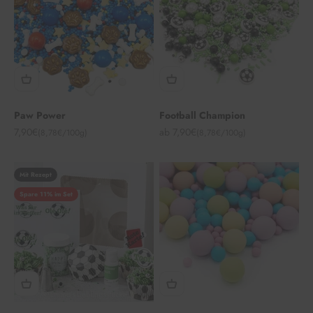
Paw Power
Football Champion
Angebot
Angebot
7,90€
ab 7,90€
(8,78€/100g)
(8,78€/100g)
Mit Rezept
Spare 11% im Set