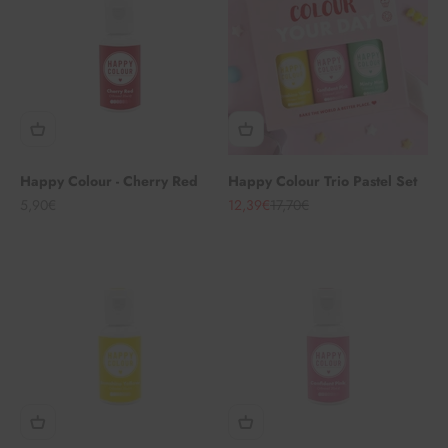
Happy Colour - Cherry Red
Happy Colour Trio Pastel Set
Angebot
Angebot
Regulärer Preis
5,90€
12,39€
17,70€