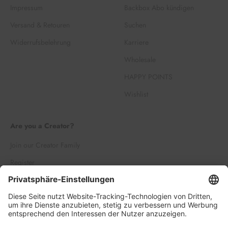
Impressum
Backbox Abo kündigen
Versand & Retouren
Suchen
Widerrufsbelehrung
Karriere
Wholesale
HAPPY POINTS
Wishlist
Are you a Creator?
Join our Creator Family
Register
Log in