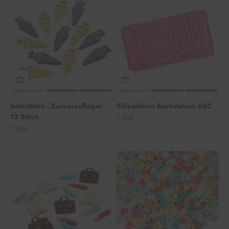
Schultüten - Zuckeraufleger
Silikonform Buchstaben ABC
12 Stück
Angebot
7,90€
Angebot
7,90€