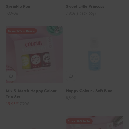
Sprinkle Pen
Sweet Little Princess
Angebot
Angebot
10,90€
7,90€
(8,78€/100g)
Spare 10% im Bundle
Mix & Match Happy Colour
Happy Colour - Soft Blue
Trio Set
Angebot
5,90€
Angebot
Regulärer Preis
15,93€
17,70€
Spare 30% im Set