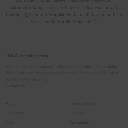
Ob bunte Muffins, liebevoll dekorierte Kekse oder
zauberhafte Torten – bei uns findet ihr alles, was ihr dafür
benötigt. 🎂✨ Unsere Produkte helfen euch für eine perfekte
Feier zum Start in die Schulzeit! 🎈
15% Gutschein sichern
Willst du tolle Angebote und jede Menge Inspiration? Dann melde
dich für unseren Whatsapp-Newsletter an & sichere dir 15% Rabatt
auf deine erste Bestellung.
Jetzt anmelden!
AGB
Kundenservice
Datenschutz
Über uns
FAQ
Rezepteblog