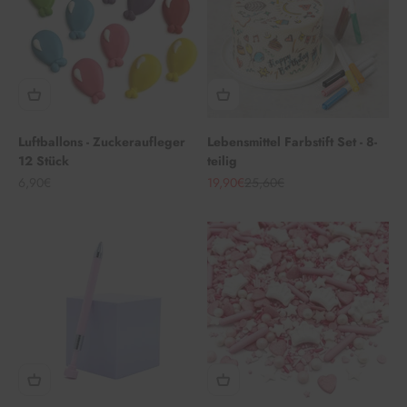
Luftballons - Zuckeraufleger
Lebensmittel Farbstift Set - 8-
12 Stück
teilig
Angebot
Angebot
Regulärer Preis
6,90€
19,90€
25,60€