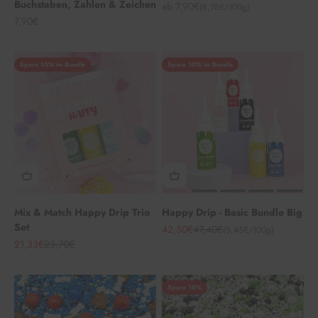
Buchstaben, Zahlen & Zeichen
Angebot
ab 7,90€
(8,78€/100g)
Angebot
7,90€
Spare 10% im Bundle
Spare 10% im Bundle
Mix & Match Happy Drip Trio
Happy Drip - Basic Bundle Big
Set
Angebot
Regulärer Preis
42,50€
47,40€
(5,45€/100g)
Angebot
Regulärer Preis
21,33€
23,70€
Spare 18%