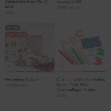
Schokoladen Buntstifte - 8
As easy as ABC
Stück
Angebot
7,90€
(8,78€/100g)
Angebot
6,50€
Mit Rezept
Spare 11% im Set
Einschulung Backset
Einschulungs-Set: Buchstaben,
Zahlen, Tafel, Stifte -
Angebot
Regulärer Preis
24,90€
27,90€
Zuckeraufleger 13 Stück
Angebot
10,90€