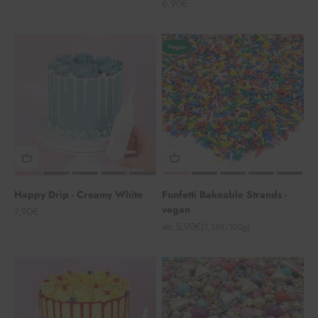
Angebot
6,90€
Vegan
Happy Drip - Creamy White
Funfetti Bakeable Strands -
vegan
Angebot
7,90€
Angebot
ab 5,90€
(7,38€/100g)