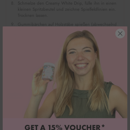
Schmelze den Creamy White Drip, fülle ihn in einen
kleinen Spritzbeutel und zeichne Spielfeldlinien ein.
Trocknen lassen.
Gummibärchen auf Holzstäbe spießen (abwechselnd
je Teamfarbe) und auf dem Kuchen platzieren. Eine
Schokokugel in die Mitte setzen – Anpfiff! ⚽️
Weitere köstliche Rezeptideen
alle anzeigen
Lettercake