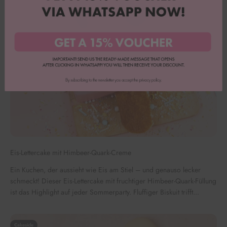
Eis-Lettercake mit Himbeer-Quark-Creme
Ein Kuchen, der aussieht wie Eis am Stiel – und genauso lecker
schmeckt! Dieser Eis-Lettercake mit fruchtiger Himbeer-Quark-Füllung
ist das Highlight auf jeder Sommerparty. Fluffiger Biskuit trifft...
Cakesicle