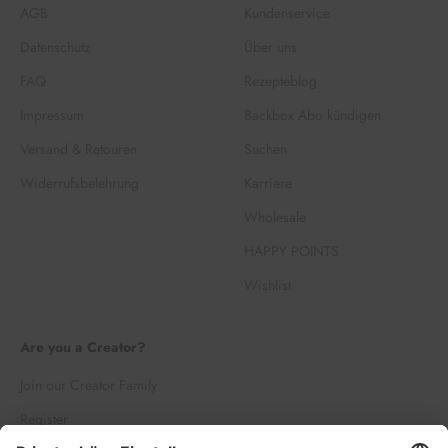
AGB
Kundenservice
Datenschutz
Über uns
FAQ
Rezepteblog
Impressum
Backbox Abo kündigen
Versand & Retouren
Suchen
Widerrufsbelehrung
Karriere
Wholesale
HAPPY POINTS
Wishlist
Are you a Creator?
Join our Creator Family
Register