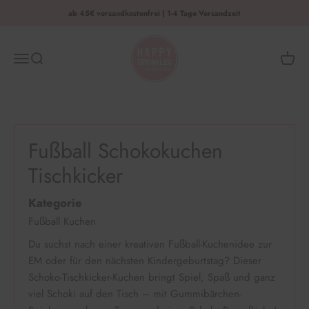
Zum Inhalt springen
ab 45€ versandkostenfrei | 1-4 Tage Versandzeit
HAPPY SPRINKLES | D2C
Menü
Suche
Waren
Fußball Schokokuchen
Tischkicker
Kategorie
Fußball Kuchen
Du suchst nach einer kreativen Fußball-Kuchenidee zur
EM oder für den nächsten Kindergeburtstag? Dieser
Schoko-Tischkicker-Kuchen bringt Spiel, Spaß und ganz
viel Schoki auf den Tisch – mit Gummibärchen-