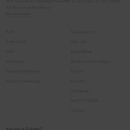
dich für unseren Whatsapp-Newsletter an & sichere dir 15% Rabatt
auf deine erste Bestellung.
Jetzt anmelden!
AGB
Kundenservice
Datenschutz
Über uns
FAQ
Rezepteblog
Impressum
Backbox Abo kündigen
Versand & Retouren
Suchen
Widerrufsbelehrung
Karriere
Wholesale
HAPPY POINTS
Wishlist
Are you a Creator?