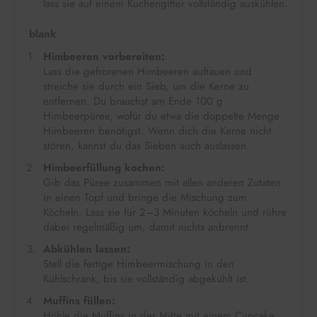
lass sie auf einem Kuchengitter vollständig auskühlen.
blank
Himbeeren vorbereiten:
Lass die gefrorenen Himbeeren auftauen und
streiche sie durch ein Sieb, um die Kerne zu
entfernen. Du brauchst am Ende 100 g
Himbeerpüree, wofür du etwa die doppelte Menge
Himbeeren benötigst. Wenn dich die Kerne nicht
stören, kannst du das Sieben auch auslassen.
Himbeerfüllung kochen:
Gib das Püree zusammen mit allen anderen Zutaten
in einen Topf und bringe die Mischung zum
Köcheln. Lass sie für 2–3 Minuten köcheln und rühre
dabei regelmäßig um, damit nichts anbrennt.
Abkühlen lassen:
Stell die fertige Himbeermischung in den
Kühlschrank, bis sie vollständig abgekühlt ist.
Muffins füllen:
Höhle die Muffins in der Mitte mit einem Cupcake