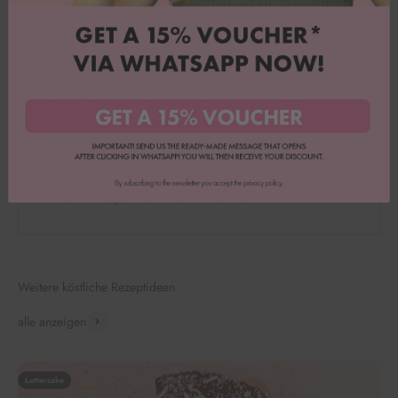
die Farbe und je weniger du verwendest, desto
weicher wird der Farbton. Baue die Farbe langsam
auf, während du das Frosting einfärbst, um den
gewünschten Farbton zu erreichen.
Dekorieren:
Das fertige Frosting reicht nun aus, um 12 Cupcakes
mit der Creme zu verzieren. Schnapp dir eine
Spritztülle und los geht’s!
Für den schönen Glanz verwendest du unseren
Sprinkle Mix “
Happy Ever After
”, den du kreativ auf
deinen Cupcakes verteilen kannst. ✨
Weitere köstliche Rezeptideen
alle anzeigen
Lettercake