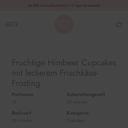
Zum Inhalt springen
ab 45€ versandkostenfrei | 1-4 Tage Versandzeit
HAPPY SPRINKLES | D2C
Menü
Suche
Waren
Fruchtige Himbeer Cupcakes
mit leckerem Frischkäse-
Frosting
Portionen
Zubereitungszeit
12
60 minutes
Backzeit
Kategorie
25 minutes
Cupcakes