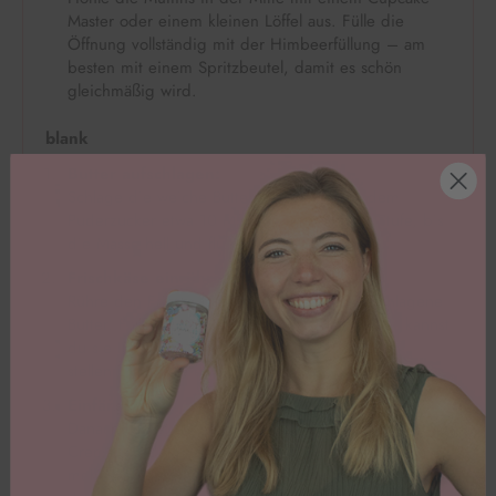
Master oder einem kleinen Löffel aus. Fülle die
Öffnung vollständig mit der Himbeerfüllung – am
besten mit einem Spritzbeutel, damit es schön
gleichmäßig wird.
blank
Butter aufschlagen:
Schlage die weiche Butter zusammen mit dem
Puderzucker etwa 10 Minuten auf höchster Stufe, bis
die Masse hell und fluffig wird.
Frischkäse einrühren:
Rühre den Frischkäse kurz unter die aufgeschlagene
Butter. Falls dir die Creme zu weich erscheint, kannst
du sie für ein paar Minuten in den Kühlschrank
stellen, damit sie etwas fester wird.
Einfärben:
Danach kannst du nach Belieben einen Teil der
Creme mit der
Lebensmittelfarbe lila
einfärben. Je
mehr Tropfen du verwendest, desto intensiver wird