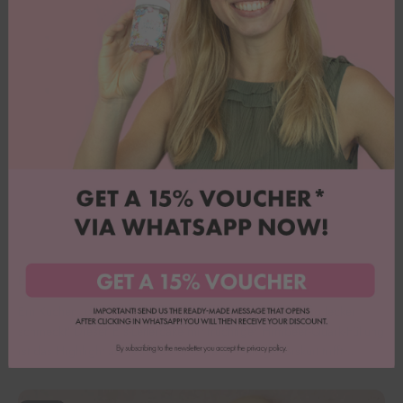
Eis-Lettercake mit Himbeer-Quark-Creme
Ein Kuchen, der aussieht wie Eis am Stiel – und genauso lecker
schmeckt! Dieser Eis-Lettercake mit fruchtiger Himbeer-Quark-Füllung
ist das Highlight auf jeder Sommerparty. Fluffiger Biskuit trifft...