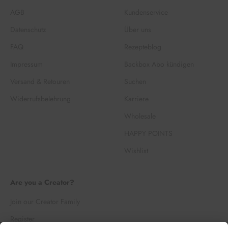
AGB
Kundenservice
Datenschutz
Über uns
FAQ
Rezepteblog
Impressum
Backbox Abo kündigen
Versand & Retouren
Suchen
Widerrufsbelehrung
Karriere
Wholesale
HAPPY POINTS
Wishlist
Are you a Creator?
Join our Creator Family
Register