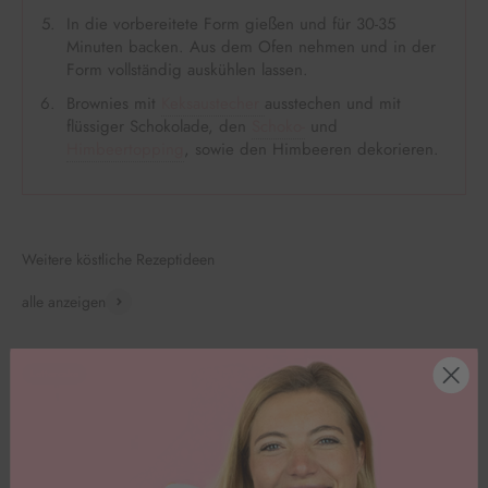
In die vorbereitete Form gießen und für 30-35
Minuten backen. Aus dem Ofen nehmen und in der
Form vollständig auskühlen lassen.
Brownies mit
Keksaustecher
ausstechen und mit
flüssiger Schokolade, den
Schoko-
und
Himbeertopping
, sowie den Himbeeren dekorieren.
Weitere köstliche Rezeptideen
alle anzeigen
Lettercake