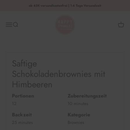
Zum Inhalt springen
ab 45€ versandkostenfrei | 1-4 Tage Versandzeit
HAPPY SPRINKLES | D2C
Menü
Suche
Waren
Saftige
Schokoladenbrownies mit
Himbeeren
Portionen
Zubereitungszeit
12
10 minutes
Backzeit
Kategorie
25 minutes
Brownies