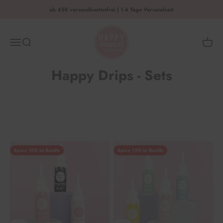
Zum Inhalt springen
ab 45€ versandkostenfrei | 1-4 Tage Versandzeit
HAPPY SPRINKLES | D2C
Menü
Suche
Waren
Happy Drips - Sets
Spare 10% im Bundle
Spare 13% im Bundle