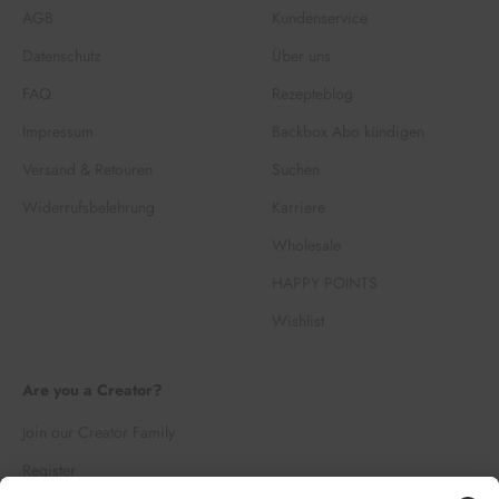
AGB
Kundenservice
Datenschutz
Über uns
FAQ
Rezepteblog
Impressum
Backbox Abo kündigen
Versand & Retouren
Suchen
Widerrufsbelehrung
Karriere
Wholesale
HAPPY POINTS
Wishlist
Are you a Creator?
Join our Creator Family
Register