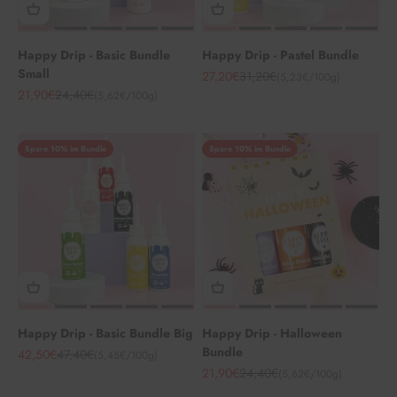
Happy Drip - Basic Bundle
Happy Drip - Pastel Bundle
Small
Angebot
Regulärer Preis
27,20€
31,20€
(5,23€/100g)
Angebot
Regulärer Preis
21,90€
24,40€
(5,62€/100g)
Spare 10% im Bundle
Spare 10% im Bundle
Happy Drip - Basic Bundle Big
Happy Drip - Halloween
Bundle
Angebot
Regulärer Preis
42,50€
47,40€
(5,45€/100g)
Angebot
Regulärer Preis
21,90€
24,40€
(5,62€/100g)