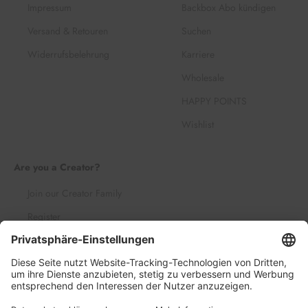
Impressum
Backbox Abo kündigen
Versand & Retouren
Suchen
Widerrufsbelehrung
Karriere
Wholesale
HAPPY POINTS
Wishlist
Are you a Creator?
Join our Creator Family
Register
Log in