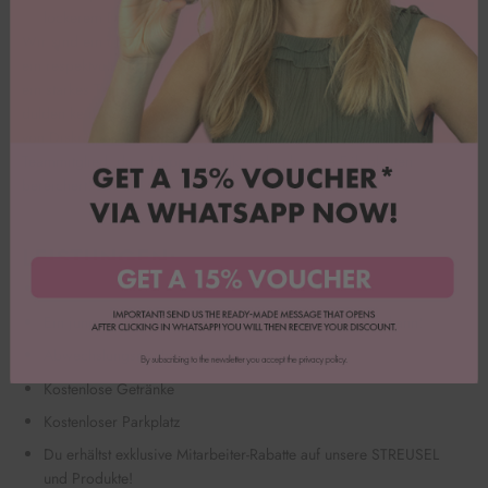
lockerem Dresscode und bester Stimmung!
Wir sind ein offenes & dynamisches Start-up und legen viel Wert auf
ein respektvolles & vertrauensvolles Miteinander, höchste Motivation,
ein starkes Teamgefühl, sowie Begeisterung für unsere Produkte. Wir
dulden keinerlei Sexismus oder Rassismus und lehnen jegliche Art
von Diskriminierung ab. Dafür freuen wir uns über jedes
Teammitglied, dass Happy Sprinkles durch seine Fähigkeiten
bereichert!
LEISTUNGEN:
Flexible Arbeitszeiten & flache Hierarchien
Ein junges und dynamisches Team was alles schaffen kann!
Abwechslungsreiche Aufgaben
Kostenlose Getränke
Kostenloser Parkplatz
Du erhältst exklusive Mitarbeiter-Rabatte auf unsere STREUSEL
und Produkte!