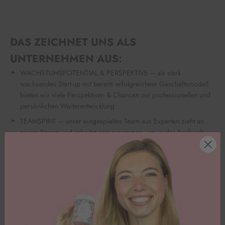
DAS ZEICHNET UNS ALS
UNTERNEHMEN AUS:
WACHSTUMSPOTENTIAL & PERSPEKTIVE – als stark
wachsendes Start-up mit bereits erfolgreichem Geschäftsmodell
bieten wir viele Perspektiven & Chancen zur professionellen und
persönlichen Weiterentwicklung
TEAMSPIRIT – unser eingespieltes Team aus Experten zieht an
einem Strang und arbeitet eng zusammen, um in der Backwelt
Happiness zu verbreiten.
FLEXIBILITÄT – Wir vertrauen dir, so dass Du Deinen Tagesablauf
selbstständig organisieren kannst!
SPIELRAUM ZUM MITGESTALTEN und zum Ausprobieren neuer
Ideen
FÜHLE DICH SCHNELL WIE ZUHAUSE – Wir stellen einen
Arbeitsplatz mit Wohlfühlfaktor, gutem Kaffee, Müsli, Obst, sowie