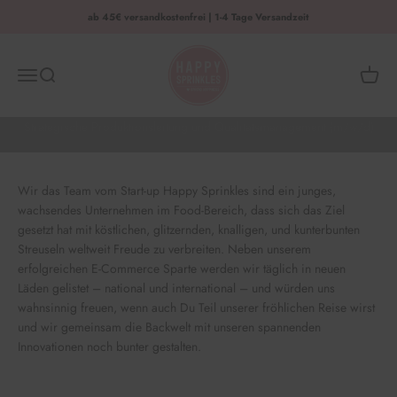
Zum Inhalt springen
ab 45€ versandkostenfrei | 1-4 Tage Versandzeit
HAPPY SPRINKLES | D2C
Menü
Suche
Waren
Vollzeit
Strategische Produktionsleitung und Qualitätsmanagement (m/w/d)
Wir das Team vom Start-up Happy Sprinkles sind ein junges,
wachsendes Unternehmen im Food-Bereich, dass sich das Ziel
gesetzt hat mit köstlichen, glitzernden, knalligen, und kunterbunten
Streuseln weltweit Freude zu verbreiten. Neben unserem
erfolgreichen E-Commerce Sparte werden wir täglich in neuen
Läden gelistet – national und international – und würden uns
wahnsinnig freuen, wenn auch Du Teil unserer fröhlichen Reise wirst
und wir gemeinsam die Backwelt mit unseren spannenden
Innovationen noch bunter gestalten.