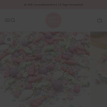
Zum Inhalt springen
ab 45€ versandkostenfrei | 1-4 Tage Versandzeit
HAPPY SPRINKLES | D2C
Menü
Suche
Waren
Bild vergrößern