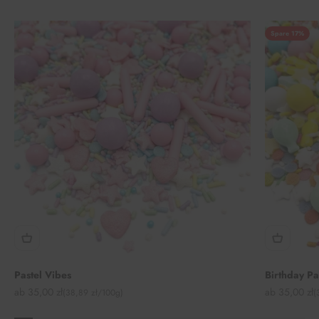
Spare 17%
Pastel Vibes
Birthday P
Angebot
Angebot
ab 35,00 zł
ab 35,00 zł
(38,89 zł/100g)
(