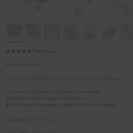
7 Bewertungen
But First, Unicorns
ab 45€ versandkostenfrei | Versand innerhalb von 1-4 Werktagen
🎨 Harmonische Farbkombi für deinen Wow-Moment
🌟 Ideal für Kuchen, Cupcakes, Cookies & Co.
🍫 Mit knackigen Schokokugeln, gefüllt mit leckerer Schokolade
Angebot
35,00 zł
(38,89 zł/100g)