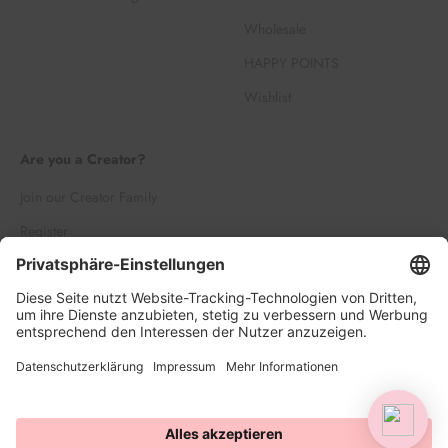
Wholesale
HAPPY POINTS
Wishlist
Are you a Creator?
Join our Creator Family
Register
Log in