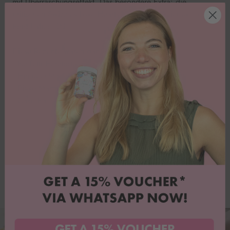
mit Überraschungseffekt. Das besondere Extra: die
britischen Swizzles Love Hearts – perfekt für liebevolle
Botschaften. 💌✨
Diese Rezepte waren dabei:
• Funfetti Herztorte
• Himbeer-Madeleines
• Pinke Marmor-Cupcakes
• Cake Balls
Rezepte von bisherigen Backboxen:
Erdbeerbox 2023