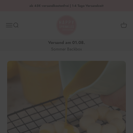
Zum Inhalt springen
ab 45€ versandkostenfrei | 1-4 Tage Versandzeit
HAPPY SPRINKLES | D2C
Menü
Suche
Waren
Versand am 01.08.
Sommer Backbox