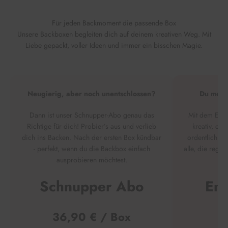
Für jeden Backmoment die passende Box
Unsere Backboxen begleiten dich auf deinem kreativen Weg. Mit
Liebe gepackt, voller Ideen und immer ein bisschen Magie.
Neugierig, aber noch unentschlossen?
Du meinst
Dann ist unser Schnupper-Abo genau das
Mit dem Enth
Richtige für dich! Probier’s aus und verlieb
kreativ, ent
dich ins Backen. Nach der ersten Box kündbar
ordentlich Sc
- perfekt, wenn du die Backbox einfach
alle, die rege
ausprobieren möchtest.
Schnupper Abo
Ent
36,90 € / Box
3