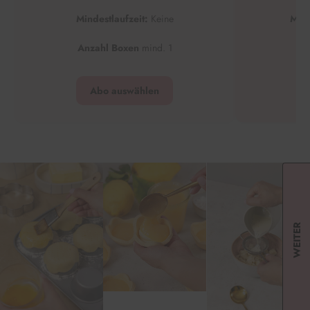
Mindestlaufzeit:
Keine
Mind
Anzahl Boxen
mind. 1
An
Abo auswählen
WEITER