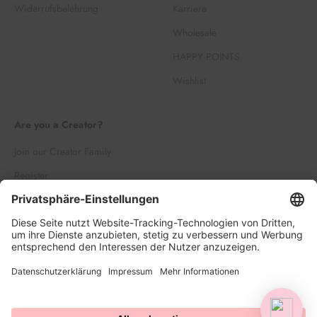
Widerrufsbelehrung
Karriere
Wholesale
HAPPY POINTS
Wishlist
Are you a Creator?
Join our Creator Family
Register
Log in