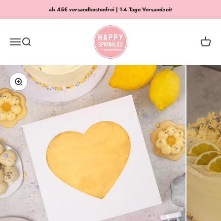
Zum Inhalt springen
ab 45€ versandkostenfrei | 1-4 Tage Versandzeit
HAPPY SPRINKLES | D2C
Menü
Suche
Waren
Bild vergrößern