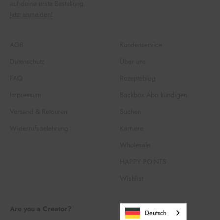
auf deine erste Bestellung.
Jetzt anmelden!
AGB
Kundenservice
Datenschutz
Über uns
FAQ
Rezepteblog
Impressum
Backbox Abo kündigen
Versand & Retouren
Suchen
Widerrufsbelehrung
Karriere
Wholesale
HAPPY POINTS
Wishlist
Are you a Creator?
Deutsch