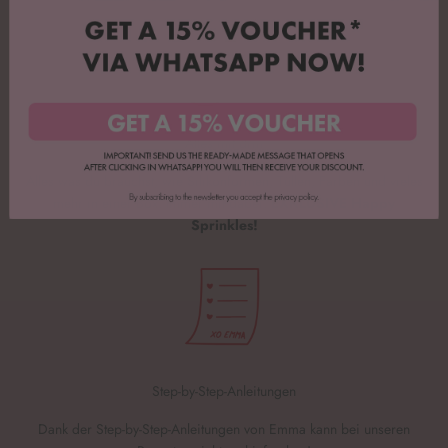
Alles mit drin
Alles was du brauchst, wie Silikonformen, Tüllen, Farben und vieles
mehr in einer Box. Immer mit dabei:
EXKLUSIVE Happy
Sprinkles!
Step-by-Step-Anleitungen
Dank der Step-by-Step-Anleitungen von Emma kann bei unseren