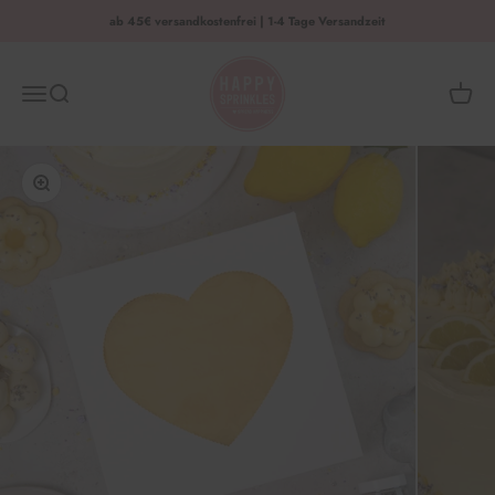
Zum Inhalt springen
ab 45€ versandkostenfrei | 1-4 Tage Versandzeit
HAPPY SPRINKLES | D2C
Menü
Suche
Waren
Bild vergrößern