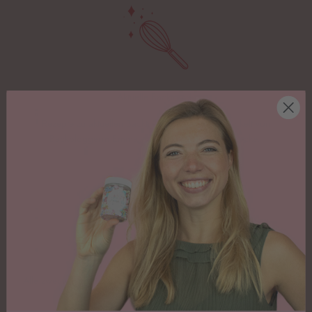
Aktuelle Backtrends
Rezepte zu aktuellen Backtrends, liebevoll entwickelt von
Backbloggerin Emma von Emmas Lieblingsstuecke.
Alle zwei Monate
Alle zwei Monate bekommst du deine Backbox, damit auch keine
Back-Langeweile aufkommt.