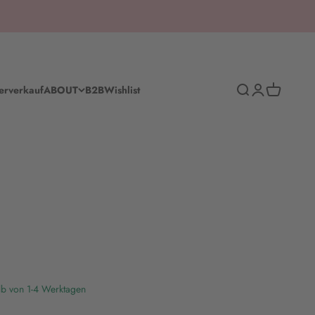
Suche
Anmelden
Warenkorb
erverkauf
ABOUT
B2B
Wishlist
lb von 1-4 Werktagen