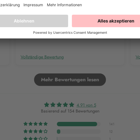
Ich bin begeistert von den Farben, habe mir schon
Su
viele bestellt. Sind sehr zu empfehlen
oh
Vollständige Bewertung
Vo
Mehr Bewertungen lesen
4.91 von 5
Basierend auf 154 Bewertungen
141
12
1