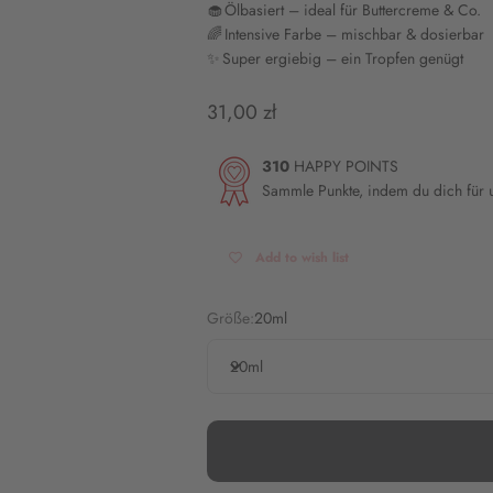
🧁 Ölbasiert – ideal für Buttercreme & Co.
🌈 Intensive Farbe – mischbar & dosierbar
✨ Super ergiebig – ein Tropfen genügt
Angebot
31,00 zł
310
HAPPY POINTS
Sammle Punkte, indem du dich für
Add to wish list
Größe:
20ml
20ml