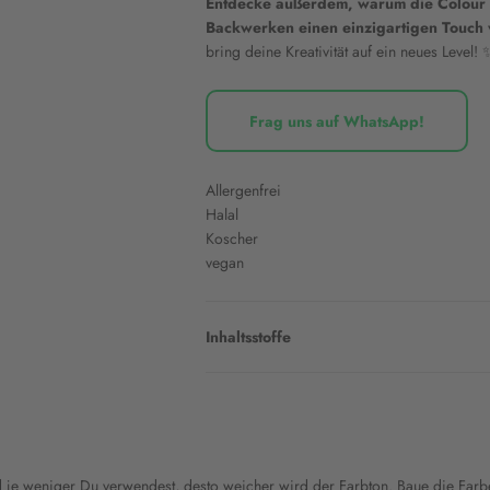
Entdecke außerdem, warum die Colour M
Backwerken einen einzigartigen Touch 
bring deine Kreativität auf ein neues Level! 
Frag uns auf WhatsApp!
Allergenfrei
Halal
Koscher
vegan
Inhaltsstoffe
nd je weniger Du verwendest, desto weicher wird der Farbton. Baue die Fa