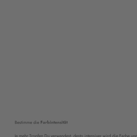
Bestimme die
Farbintensität
Je mehr Tropfen Du verwendest, desto intensiver wird die Farbe u