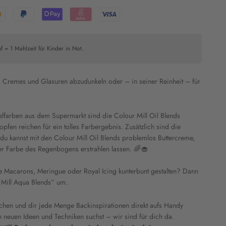
f = 1 Mahlzeit für Kinder in Not.
, Cremes und Glasuren abzudunkeln oder – in seiner Reinheit – für
lfarben aus dem Supermarkt sind die Colour Mill Oil Blends
pfen reichen für ein tolles Farbergebnis. Zusätzlich sind die
, du kannst mit den Colour Mill Oil Blends problemlos Buttercreme,
er Farbe des Regenbogens erstrahlen lassen. 🌈🧁
ie Macarons, Meringue oder Royal Icing kunterbunt gestalten? Dann
 Mill Aqua Blends” um.
chen und dir jede Menge Backinspirationen direkt aufs Handy
h neuen Ideen und Techniken suchst – wir sind für dich da.