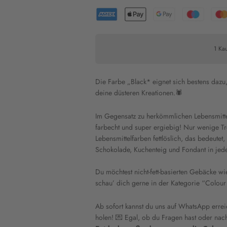
1 Kau
Die Farbe „Black* eignet sich bestens dazu
deine düsteren Kreationen.🕷
Im Gegensatz zu herkömmlichen Lebensmitte
farbecht und super ergiebig! Nur wenige Tro
Lebensmittelfarben fettlöslich, das bedeutet
Schokolade, Kuchenteig und Fondant in jed
Du möchtest nicht-fett-basierten Gebäcke w
schau’ dich gerne in der Kategorie “Colour
Ab sofort kannst du uns auf WhatsApp errei
holen! 💌 Egal, ob du Fragen hast oder nac