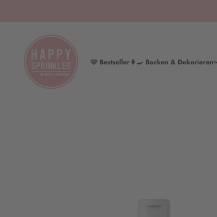
Zum Inhalt springen
HAPPY SPRINKLES | D2C
🩷 Bestseller
👩‍🍳 Backen & Dekorieren