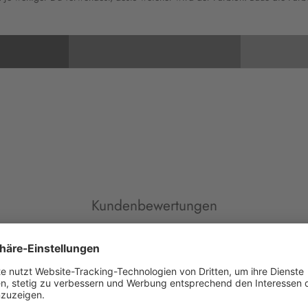
Kundenbewertungen
Alina H.
M
Color Mill
Br