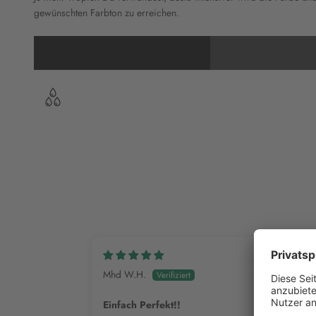
gewünschten Farbton zu erreichen.
Mhd W.H.
Einfach Perfekt!!