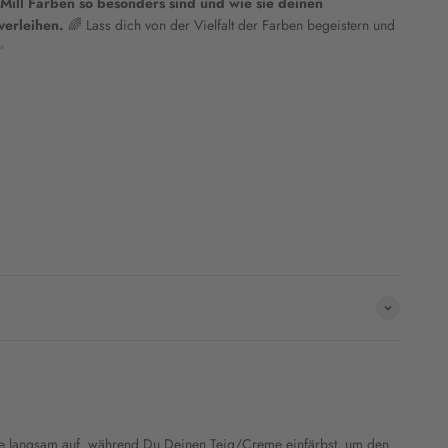
ill Farben so besonders sind und wie sie deinen
verleihen.
🌈 Lass dich von der Vielfalt der Farben begeistern und
✨
rbe langsam auf, während Du Deinen Teig/Creme einfärbst, um den