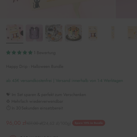
1 Bewertung
Happy Drip - Halloween Bundle
ab 45€ versandkostenfrei | Versand innerhalb von 1-4 Werktagen
💝 Im Set sparen & perfekt zum Verschenken
♻️ Mehrfach wiederverwendbar
⏱️ In 30 Sekunden einsatzbereit
Angebot
96,00 zł
Regulärer Preis
107,00 zł
(24,62 zł/100g)
Spare 10% im Bundle