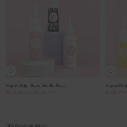
Happy Drip - Basic Bundle Small
Happy Drip 
Angebot
Regulärer Preis
Angebot
Reg
96,00 zł
107,00 zł
120,00 zł
137
(24,62 zł/100g)
15% Gutschein sichern