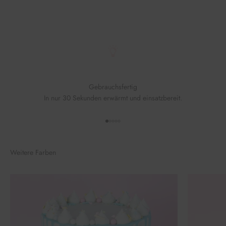
Gebrauchsfertig
In nur 30 Sekunden erwärmt und einsatzbereit.
Gehe zu Element 1
Gehe zu Element 2
Gehe zu Element 3
Gehe zu Element 4
Gehe zu Element 5
Weitere Farben