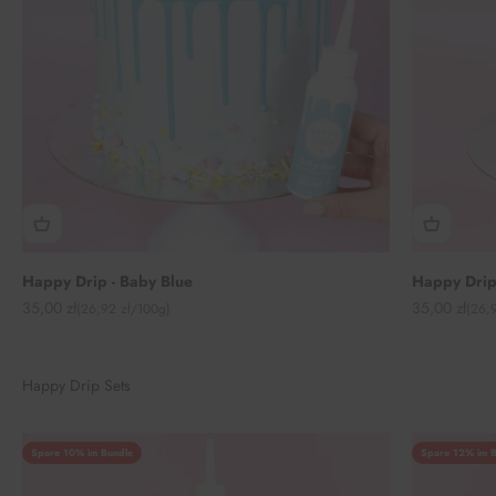
Happy Drip - Baby Blue
Happy Drip
Angebot
Angebot
35,00 zł
35,00 zł
(26,92 zł/100g)
(26,
Happy Drip Sets
Spare 10% im Bundle
Spare 12% im B