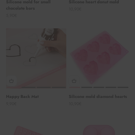
Silicone mold for small
Silicone heart donut mold
chocolate bars
Angebot
10,90€
Angebot
5,90€
Happy Back Mat
Silicone mold diamond hearts
Angebot
Angebot
9,90€
10,90€