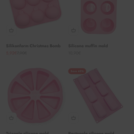
Silikonform Christmas Bomb
Silicone muffin mold
Angebot
Regulärer Preis
Angebot
5,92€
7,90€
10,90€
Save 43%
Triangle silicone mold
Rectangle silicone mold