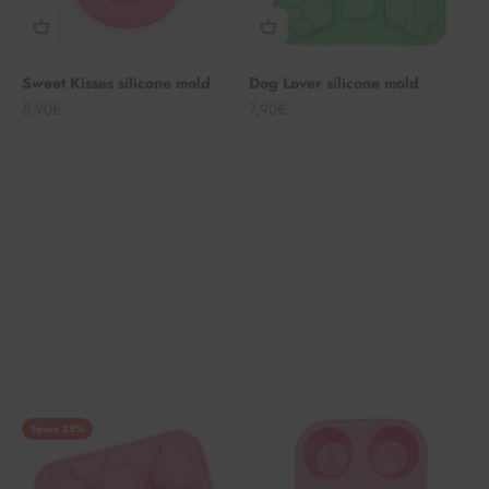
Sweet Kisses silicone mold
Dog Lover silicone mold
Angebot
Angebot
5,90€
7,90€
Spare 25%