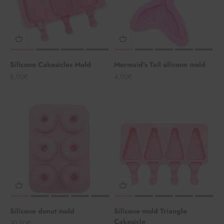
Silicone Cakesicles Mold
Mermaid's Tail silicone mold
Angebot
Angebot
8,90€
4,90€
Silicone donut mold
Silicone mold Triangle
Cakesicle
Angebot
10,90€