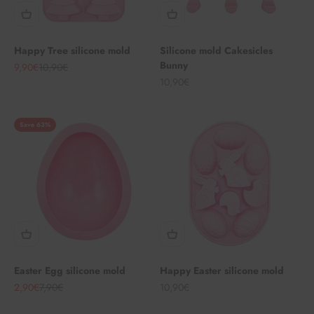
Happy Tree silicone mold
Silicone mold Cakesicles
Bunny
Angebot
Regulärer Preis
9,90€
10,90€
Angebot
10,90€
Save 63%
Easter Egg silicone mold
Happy Easter silicone mold
Angebot
Regulärer Preis
Angebot
2,90€
7,90€
10,90€