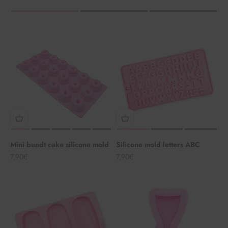
Mini bundt cake silicone mold
Silicone mold letters ABC
Angebot
Angebot
7,90€
7,90€