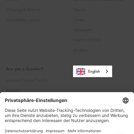
Shipping & Returns
Search
Cancellation policy
Career
Wholesale
HAPPY POINTS
Wishlist
Are you a Creator?
English
Join our Creator Family
Register
Log in