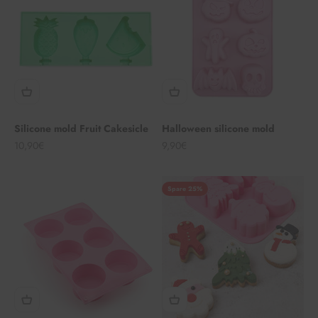
Silicone mold Fruit Cakesicle
Halloween silicone mold
Angebot
Angebot
10,90€
9,90€
Spare 25%