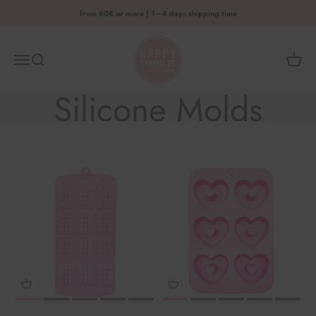
Skip to content
from 60€ or more | 1–4 days shipping time
HAPPY SPRINKLES D2C
Menu
Search
Shoppi
Silicone Molds