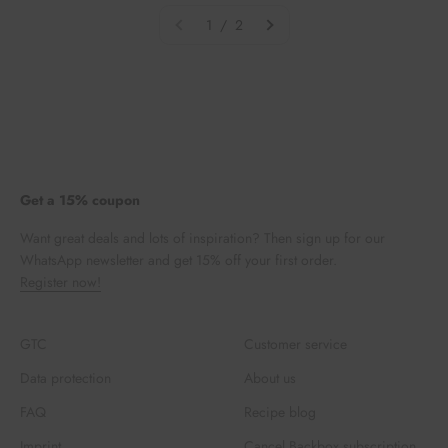
1 / 2
Get a 15% coupon
Want great deals and lots of inspiration? Then sign up for our
WhatsApp newsletter and get 15% off your first order.
Register now!
GTC
Customer service
Data protection
About us
FAQ
Recipe blog
Imprint
Cancel Backbox subscription