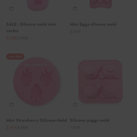
SALE - Silicone mold mini
Mini Eggs silicone mold
cactus
Angebot
5,90€
Angebot
Regulärer Preis
2,90€
3,90€
Save 26%
Mini Strawberry Silicone Mold
Silicone piggy mold
Angebot
Regulärer Preis
Angebot
2,90€
3,90€
7,90€