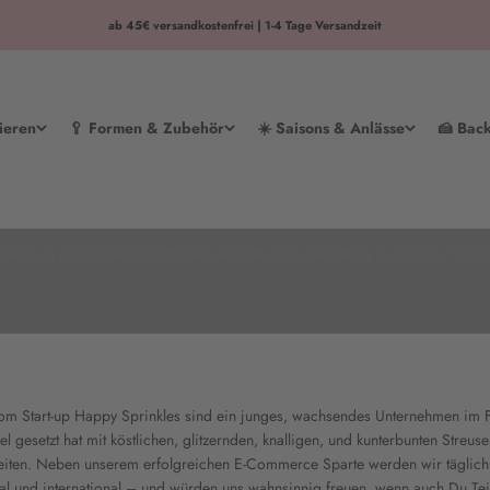
ab 45€ versandkostenfrei | 1-4 Tage Versandzeit
ieren
🥄 Formen & Zubehör
☀️ Saisons & Anlässe
🍰 Bac
Praktikum
raktikum (Hochschulpflichtpraktikum) Influencer Marketing in Vollzeit / Teilze
m Start-up Happy Sprinkles sind ein junges, wachsendes Unternehmen im 
el gesetzt hat mit köstlichen, glitzernden, knalligen, und kunterbunten Streuse
eiten. Neben unserem erfolgreichen E-Commerce Sparte werden wir täglich
onal und international – und würden uns wahnsinnig freuen, wenn auch Du Tei