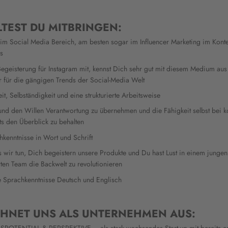
LTEST DU MITBRINGEN:
im Social Media Bereich, am besten sogar im Influencer Marketing im Konte
s
Begeisterung für Instagram mit, kennst Dich sehr gut mit diesem Medium aus
 für die gängigen Trends der Social-Media Welt
it, Selbständigkeit und eine strukturierte Arbeitsweise
 und den Willen Verantwortung zu übernehmen und die Fähigkeit selbst bei 
ets den Überblick zu behalten
hkenntnisse in Wort und Schrift
s wir tun, Dich begeistern unsere Produkte und Du hast Lust in einem jungen
ten Team die Backwelt zu revolutionieren
e Sprachkenntnisse Deutsch und Englisch
CHNET UNS ALS UNTERNEHMEN AUS:
TENTIAL & PERSPEKTIVE – als stark wachsendes Start-up mit bereits e