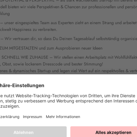
ell bieten wir viele Perspektiven & Chancen zur professionellen und persö
cklung
 unser eingespieltes Team aus Experten zieht an einem Strang und arbeit
ckwelt Happiness zu verbreiten.
 – Wir vertrauen dir, so dass Du Deinen Tagesablauf selbstständig organisie
ZUM MITGESTALTEN und zum Ausprobieren neuer Ideen
SCHNELL WIE ZUHAUSE – Wir stellen einen Arbeitsplatz mit Wohlfühlfakt
i, Obst, sowie lockerem Dresscode und bester Stimmung!
enes & dynamisches Start-up und legen viel Wert auf ein respektvolles & vert
chste Motivation, ein starkes Teamgefühl, sowie Begeisterung für unsere Pro
i Sexismus oder Rassismus und lehnen jegliche Art von Diskriminierung ab. 
Teammitglied, dass Happy Sprinkles durch seine Fähigkeiten bereichert!
 INFORMATIONEN:
e: Vollzeit, Teilzeit, Befristeter Vertrag, Praktikum, Werkstudent
r: 4-6 Monate