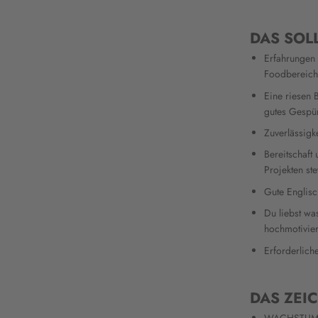
DAS SOL
Erfahrungen 
Foodbereich
Eine riesen 
gutes Gespür
Zuverlässigke
Bereitschaft
Projekten st
Gute Englisc
Du liebst wa
hochmotivier
Erforderlich
DAS ZEI
WACHSTUMSPO