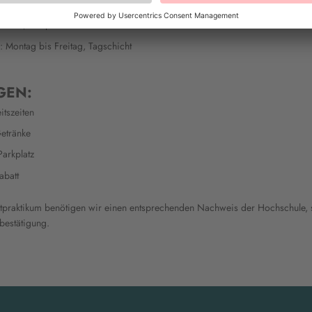
den: 20-40 pro Woche
zu 600,00€ pro Monat
n: Montag bis Freitag, Tagschicht
GEN:
itszeiten
etränke
Parkplatz
abatt
htpraktikum benötigen wir einen entsprechenden Nachweis der Hochschule, 
bestätigung.