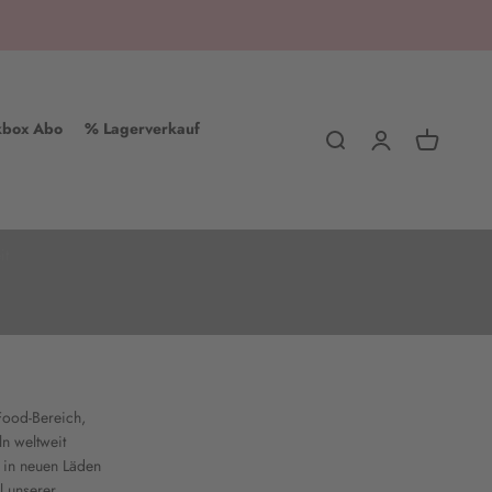
kbox Abo
% Lagerverkauf
Suche
Anmelden
Warenkorb
it
Food-Bereich,
ln weltweit
 in neuen Läden
l unserer