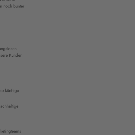
en noch bunter
ungslosen
nsere Kunden
so künftige
nachhaltige
ketingteams