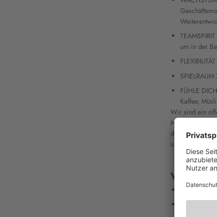
Geschäftsmod
Weiterentwi
TEAMSPIRIT –
um in der Ba
FLEXIBILITÄT
SPIELRAUM 
FÜHLE DICH 
Kaffee, Müsl
Wir sind ein off
Miteinander, hö
dulden keinerle
uns über jedes 
WEITERE
Art der Stell
Vertragsdaue