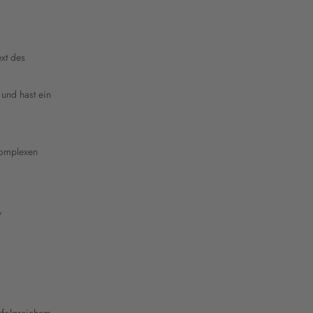
xt des
 und hast ein
komplexen
,
rfolgreichem