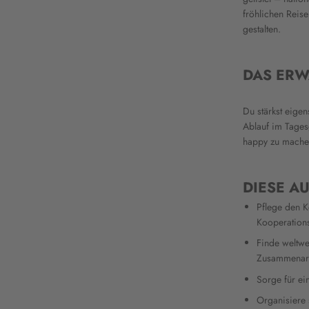
fröhlichen Reis
gestalten.
DAS ERW
Du stärkst eige
Ablauf im Tages
happy zu mache
DIESE A
Pflege den Ko
Kooperations
Finde weltwe
Zusammenarb
Sorge für e
Organisiere