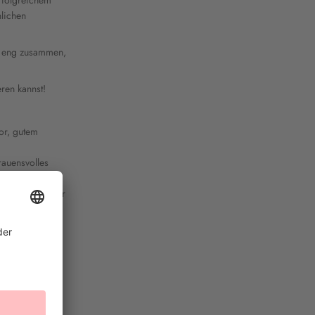
nlichen
et eng zusammen,
ren kannst!
or, gutem
rauensvolles
dukte. Wir
Dafür freuen wir