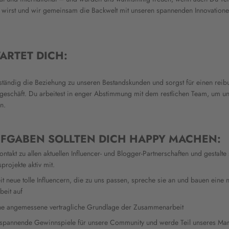
e wirst und wir gemeinsam die Backwelt mit unseren spannenden Innovation
ARTET DICH:
nständig die Beziehung zu unseren Bestandskunden und sorgst für einen reib
geschäft. Du arbeitest in enger Abstimmung mit dem restlichen Team, um u
n.
UFGABEN SOLLTEN DICH HAPPY MACHEN:
ntakt zu allen aktuellen Influencer- und Blogger-Partnerschaften und gestalte 
projekte aktiv mit.
it neue tolle Influencern, die zu uns passen, spreche sie an und bauen eine 
eit auf
ine angemessene vertragliche Grundlage der Zusammenarbeit
 spannende Gewinnspiele für unsere Community und werde Teil unseres Mar