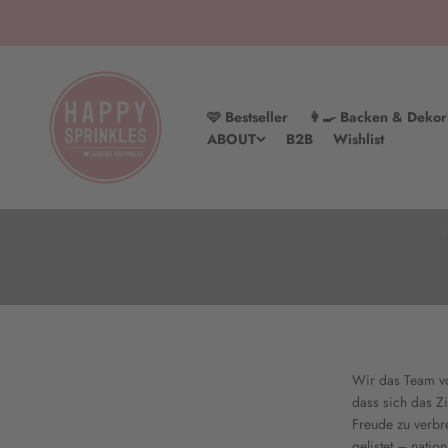
Zum Inhalt springen
HAPPY SPRINKLES | D2C
🩷 Bestseller
👩‍🍳 Backen & Dekor
ABOUT
B2B
Wishlist
P
Wir das Team vo
dass sich das Zi
Freude zu verbr
gelistet – nati