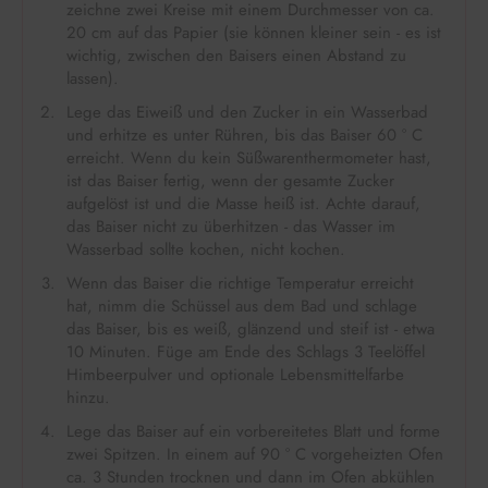
zeichne zwei Kreise mit einem Durchmesser von ca.
20 cm auf das Papier (sie können kleiner sein - es ist
wichtig, zwischen den Baisers einen Abstand zu
lassen).
Lege das Eiweiß und den Zucker in ein Wasserbad
und erhitze es unter Rühren, bis das Baiser 60 ° C
erreicht. Wenn du kein Süßwarenthermometer hast,
ist das Baiser fertig, wenn der gesamte Zucker
aufgelöst ist und die Masse heiß ist. Achte darauf,
das Baiser nicht zu überhitzen - das Wasser im
Wasserbad sollte kochen, nicht kochen.
Wenn das Baiser die richtige Temperatur erreicht
hat, nimm die Schüssel aus dem Bad und schlage
das Baiser, bis es weiß, glänzend und steif ist - etwa
10 Minuten. Füge am Ende des Schlags 3 Teelöffel
Himbeerpulver und optionale Lebensmittelfarbe
hinzu.
Lege das Baiser auf ein vorbereitetes Blatt und forme
zwei Spitzen. In einem auf 90 ° C vorgeheizten Ofen
ca. 3 Stunden trocknen und dann im Ofen abkühlen