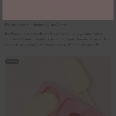
Eis-Lettercake mit Himbeer-Quark-Creme
Ein Kuchen, der aussieht wie Eis am Stiel – und genauso lecker
schmeckt! Dieser Eis-Lettercake mit fruchtiger Himbeer-Quark-Füllung
ist das Highlight auf jeder Sommerparty. Fluffiger Biskuit trifft...
Cakesicle