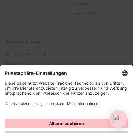
Wholesale
HAPPY POINTS
Wishlist
Are you a Creator?
Join our Creator Family
Register
Log in