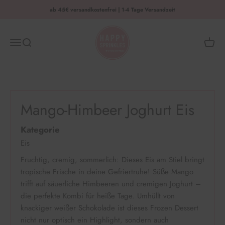
Zum Inhalt springen
ab 45€ versandkostenfrei | 1-4 Tage Versandzeit
HAPPY SPRINKLES | D2C
Menü
Suche
Waren
Mango-Himbeer Joghurt Eis
Kategorie
Eis
Fruchtig, cremig, sommerlich: Dieses Eis am Stiel bringt
tropische Frische in deine Gefriertruhe! Süße Mango
trifft auf säuerliche Himbeeren und cremigen Joghurt –
die perfekte Kombi für heiße Tage. Umhüllt von
knackiger weißer Schokolade ist dieses Frozen Dessert
nicht nur optisch ein Highlight, sondern auch