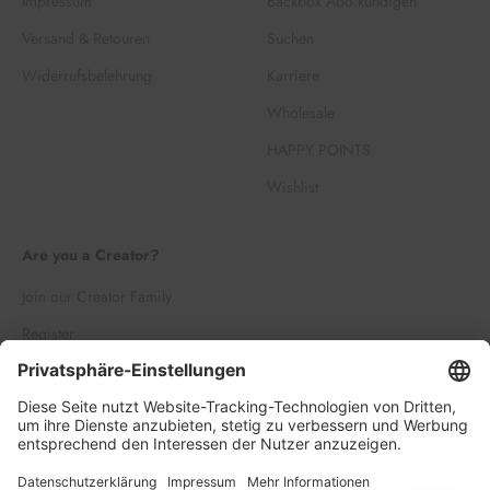
Impressum
Backbox Abo kündigen
Versand & Retouren
Suchen
Widerrufsbelehrung
Karriere
Wholesale
HAPPY POINTS
Wishlist
Are you a Creator?
Join our Creator Family
Register
Log in