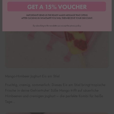
Mango-Himbeer Joghurt Eis am Stiel
Fruchtig, cremig, sommerlich: Dieses Eis am Stiel bringt tropische
Frische in deine Gefriertruhe! Süße Mango trifft auf säuerliche
Himbeeren und cremigen Joghurt – die perfekte Kombi für heiße
Tage...