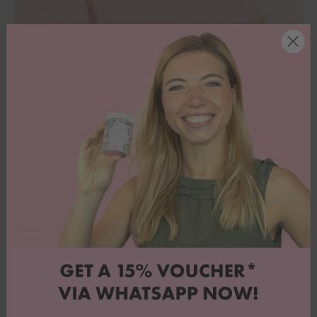
Eis-Lettercake mit Himbeer-Quark-Creme
Ein Kuchen, der aussieht wie Eis am Stiel – und genauso lecker
schmeckt! Dieser Eis-Lettercake mit fruchtiger Himbeer-Quark-Füllung
ist das Highlight auf jeder Sommerparty. Fluffiger Biskuit trifft...
Cakesicle