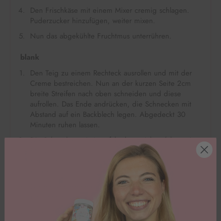
Den Frischkäse mit einem Mixer cremig schlagen.
Puderzucker hinzufügen, weiter mixen.
Nun das abgekühlte Fruchtmus unterrühren.
blank
Den Teig zu einem Rechteck ausrollen und mit der
Creme bestreichen. Nun an der kurzen Seite 2cm
breite Streifen nach oben schneiden und diese
aufrollen. Das Ende andrücken, die Schnecken mit
Abstand auf ein Backblech legen. Abgedeckt 30
Minuten ruhen lassen.
Die Schnecken mit Aquafaba bestreichen (alternativ
Pflanzensahne) und in den vorgeheizten Backofen
geben. Bei 200 Grad 15-20 Minuten gold-braun
backen.
Die heißen Schnecken direkt mit Ahornsirup
bestreichen und auskühlen lassen.
Einen Zuckerguss aus Zitronensaft und Puderzucker