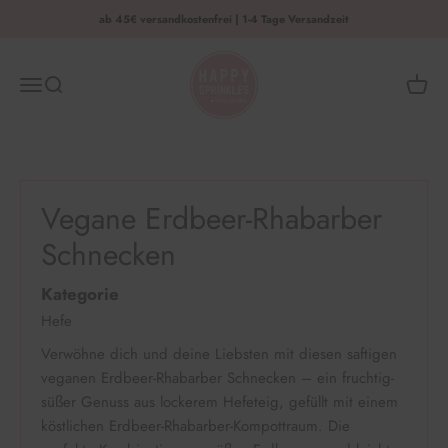
Zum Inhalt springen
ab 45€ versandkostenfrei | 1-4 Tage Versandzeit
HAPPY SPRINKLES | D2C
Menü
Suche
Waren
Vegane Erdbeer-Rhabarber
Schnecken
Kategorie
Hefe
Verwöhne dich und deine Liebsten mit diesen saftigen
veganen Erdbeer-Rhabarber Schnecken – ein fruchtig-
süßer Genuss aus lockerem Hefeteig, gefüllt mit einem
köstlichen Erdbeer-Rhabarber-Kompottraum. Die