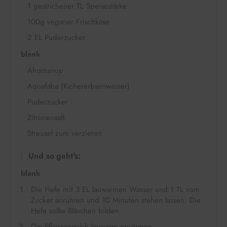
1 gestrichener TL Speisestärke
100g veganer Frischkäse
2 EL Puderzucker
blank
Ahornsirup
Aquafaba (Kichererbsenwasser)
Puderzucker
Zitronensaft
Streusel zum verzieren
Und so geht's:
blank
Die Hefe mit 3 EL lauwarmen Wasser und 1 TL vom
Zucker anrühren und 10 Minuten stehen lassen. Die
Hefe sollte Bläschen bilden.
Die Pflanzenmilch lauwarm erwärmen.