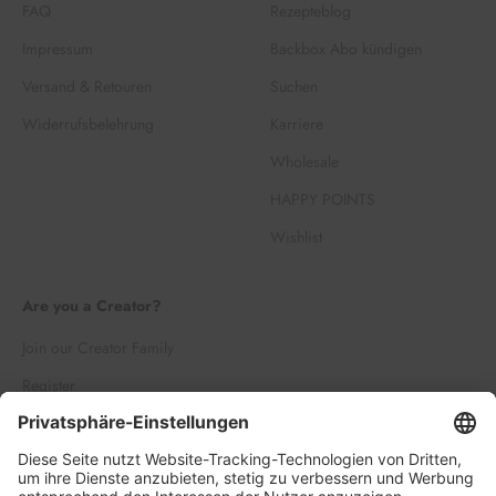
FAQ
Rezepteblog
Impressum
Backbox Abo kündigen
Versand & Retouren
Suchen
Widerrufsbelehrung
Karriere
Wholesale
HAPPY POINTS
Wishlist
Are you a Creator?
Join our Creator Family
Register
Log in