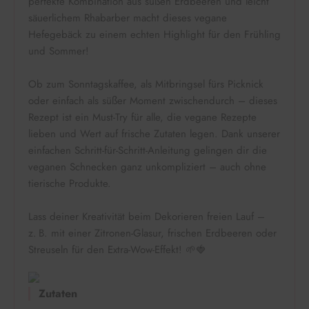
perfekte Kombination aus süßen Erdbeeren und leicht
säuerlichem Rhabarber macht dieses vegane
Hefegebäck zu einem echten Highlight für den Frühling
und Sommer!
Ob zum Sonntagskaffee, als Mitbringsel fürs Picknick
oder einfach als süßer Moment zwischendurch – dieses
Rezept ist ein Must-Try für alle, die vegane Rezepte
lieben und Wert auf frische Zutaten legen. Dank unserer
einfachen Schritt-für-Schritt-Anleitung gelingen dir die
veganen Schnecken ganz unkompliziert – auch ohne
tierische Produkte.
Lass deiner Kreativität beim Dekorieren freien Lauf –
z. B. mit einer Zitronen-Glasur, frischen Erdbeeren oder
Streuseln für den Extra-Wow-Effekt! 🌱🍓
Zutaten