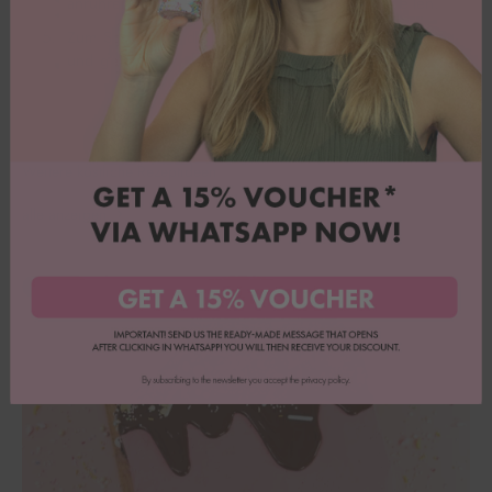
anrühren und diesen über den Schnecken verteilen.
Zum Schluss mit den schönsten Streuseln verzieren
und genießen.
Weitere köstliche Rezeptideen
alle anzeigen
Lettercake