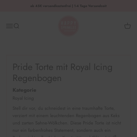
Zum Inhalt springen
ab 45€ versandkostenfrei | 1-4 Tage Versandzeit
HAPPY SPRINKLES | D2C
Menü
Suche
Waren
Pride Torte mit Royal Icing
Regenbogen
Kategorie
Royal Icing
Stell dir vor, du schneidest in eine traumhafte Torte,
verziert mit einem leuchtenden Regenbogen aus Keks
und zarten Sahne-Wölkchen. Diese Pride Torte ist nicht
nur ein farbenfrohes Statement, sondern auch ein