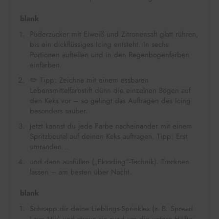
blank
Puderzucker mit Eiweiß und Zitronensaft glatt rühren,
bis ein dickflüssiges Icing entsteht. In sechs
Portionen aufteilen und in den Regenbogenfarben
einfärben.
✏️ Tipp: Zeichne mit einem essbaren
Lebensmittelfarbstift dünn die einzelnen Bögen auf
den Keks vor – so gelingt das Auftragen des Icing
besonders sauber.
Jetzt kannst du jede Farbe nacheinander mit einem
Spritzbeutel auf deinen Keks auftragen. Tipp: Erst
umranden…
und dann ausfüllen („Flooding“-Technik). Trocknen
lassen – am besten über Nacht.
blank
Schnapp dir deine Lieblings-Sprinkles (z. B. Spread
Love Mix) und streue sie rund um die untere Hälfte