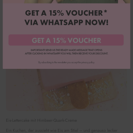
Eis-Lettercake mit Himbeer-Quark-Creme
Ein Kuchen, der aussieht wie Eis am Stiel – und genauso lecker