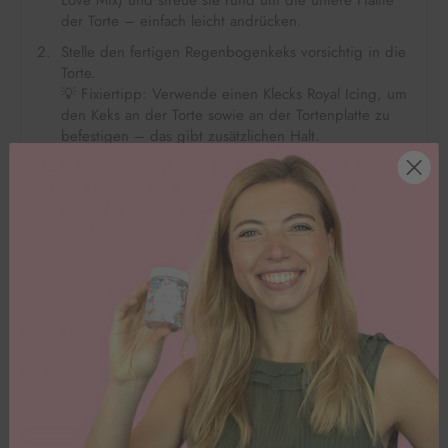
der Torte – einfach leicht andrücken.
Stelle den fertigen Regenbogenkeks vorsichtig in die
Torte.
💡 Fixiertipp: Verwende einen Klecks Royal Icing, um
den Keks an der Torte sowie an der Tortenplatte zu
befestigen – das gibt zusätzlichen Halt.
Mit einem Spritzbeutel (Sterntülle) setzt du fluffige
Wolkentuffs: Auf die Torte, direkt vor den Keksbogen
und auf die Tortenplatte, dort wo der Regenbogen
„landet“.
Weitere köstliche Rezeptideen
alle anzeigen
Lettercake