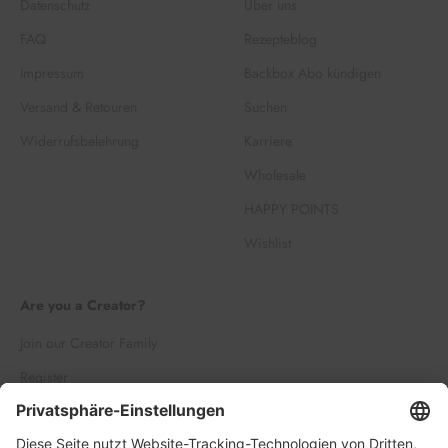
Datenschutz
Über uns
FAQ
Rezepteblog
Impressum
Backbox Abo kündigen
Versand & Retouren
Suchen
Widerrufsbelehrung
Karriere
Wholesale
HAPPY POINTS
Wishlist
Are you a Creator?
Join our Creator Family
Register
Log in