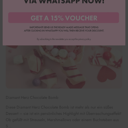
Diamant Herz Chocolate Bomb
Diese Diamant Herz Chocolate Bomb ist mehr als nur ein süßes
Dessert – sie ist ein persönliches Highlight mit Überraschungseffekt!
Ob gefüllt mit Streuseln, Marshmallows oder einem Buchstaben aus
S...