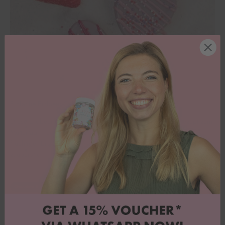
Einfache Erdbeer-Cakesicles in Herzform
Diese Erdbeer-Cakesicles in Herzform sind das perfekte Rezept zum
Muttertag – einfach, süß und voller Liebe! Aus saftigen Muffins,
fruchtiger Erdbeermarmelade und einem Schokoladenmantel
zauberst d...
Chocolate Bomb